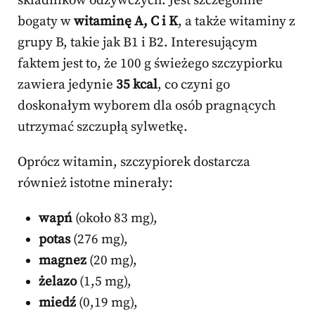
składników odżywczych. Jest szczególnie
bogaty w
witaminę A, C i K
, a także witaminy z
grupy B, takie jak B1 i B2. Interesującym
faktem jest to, że 100 g świeżego szczypiorku
zawiera jedynie
35 kcal
, co czyni go
doskonałym wyborem dla osób pragnących
utrzymać szczupłą sylwetkę.
Oprócz witamin, szczypiorek dostarcza
również istotne minerały:
wapń
(około 83 mg),
potas
(276 mg),
magnez
(20 mg),
żelazo
(1,5 mg),
miedź
(0,19 mg),