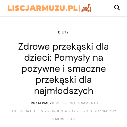
DIETY
Zdrowe przekąski dla
dzieci: Pomysły na
pożywne i smaczne
przekąski dla
najmłodszych
LISCJARMUZU.PL
NO COMMENTS
LAST UPDATED ON 25 GRUDNIA 2025
29 STYCZNIA 2021
5 MINS READ