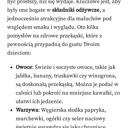
być prostszy, niż się wydaje. Kluczowe jest, aby
były one bogate w
składniki odżywcze
, a
jednocześnie atrakcyjne dla maluchów pod
względem smaku i wyglądu. Oto kilka
pomysłów na zdrowe przekąski, które z
pewnością przypadną do gustu Twoim
dzieciom:
Owoce
: Świeże i soczyste owoce, takie jak
jabłka, banany, truskawki czy winogrona,
są doskonałą przekąską. Można je podać w
całości lub pokroić na mniejsze kawałki, co
ułatwi ich jedzenie.
Warzywa
: Węgierska słodka papryka,
marchewki, ogórki czy seler naciowy
świetnie sprawdzą się jako chrupiące