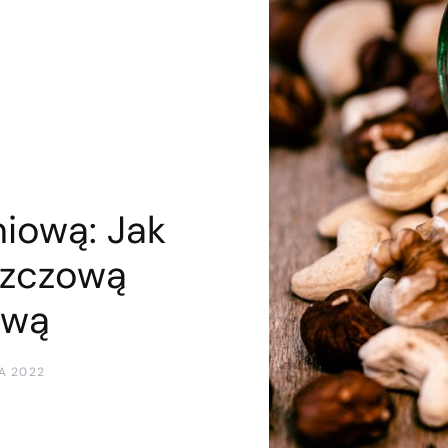
iową: Jak
szczową
ową
A 2022