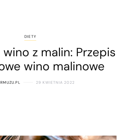
DIETY
 wino z malin: Przepis
owe wino malinowe
ARMUZU.PL
29 KWIETNIA 2022