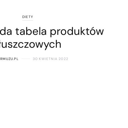
DIETY
ąda tabela produktów
łuszczowych
ARMUZU.PL
30 KWIETNIA 2022