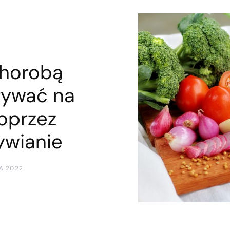
chorobą
ływać na
oprzez
ywianie
A 2022