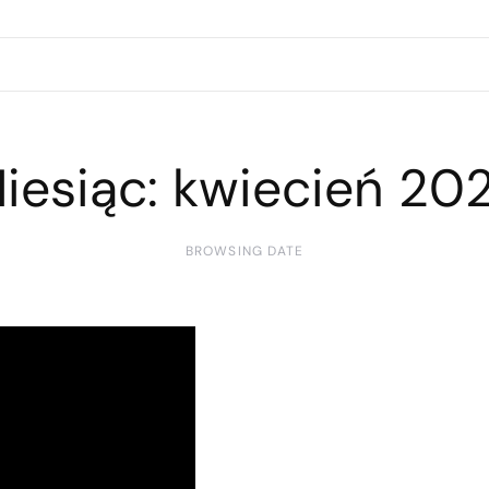
iesiąc:
kwiecień 20
BROWSING DATE