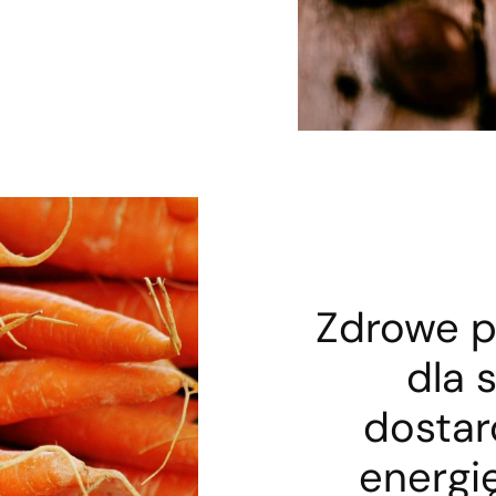
Zdrowe p
dla 
dostar
energi