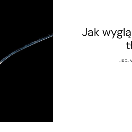
Jak wygl
t
LISCJ