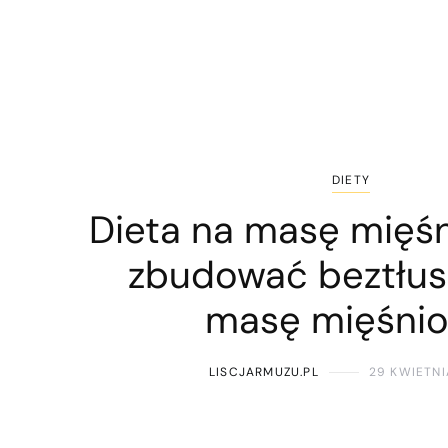
DIETY
Dieta na masę mięśn
zbudować beztłu
masę mięśni
LISCJARMUZU.PL
29 KWIETNI