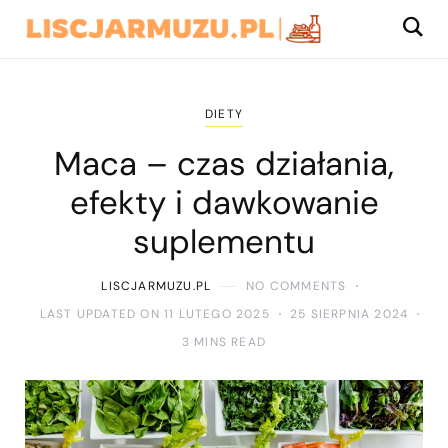
DIETY
Maca – czas działania,
efekty i dawkowanie
suplementu
LISCJARMUZU.PL
NO COMMENTS
LAST UPDATED ON 11 LUTEGO 2025
25 SIERPNIA 2024
3 MINS READ