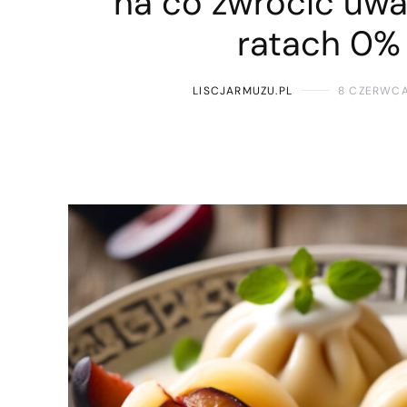
na co zwrócić uwa
ratach 0%
LISCJARMUZU.PL
8 CZERWCA