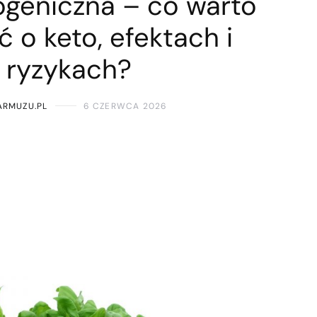
ogeniczna – co warto
ć o keto, efektach i
ryzykach?
ARMUZU.PL
6 CZERWCA 2026