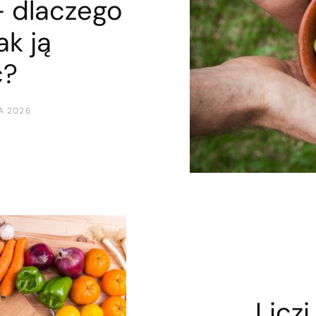
– dlaczego
ak ją
ć?
A 2026
Licz