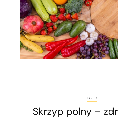
DIETY
Skrzyp polny – zd