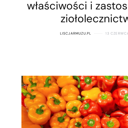
właściwości i zasto
ziołolecznict
LISCJARMUZU.PL
13 CZERWC