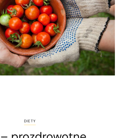
DIETY
i – prozdrowotne