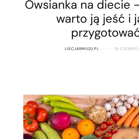
Owsianka na diecie 
warto ją jeść i j
przygotowa
LISCJARMUZU.PL
19 CZERWC