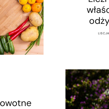
właśc
odży
LISCJ
rowotne