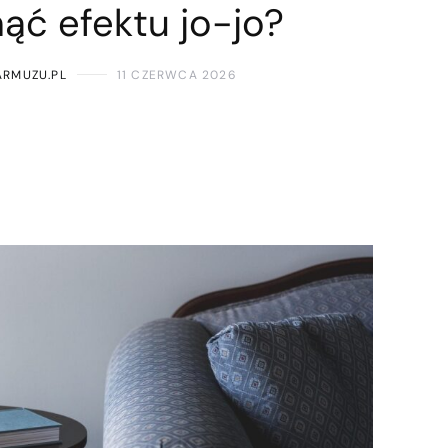
ąć efektu jo-jo?
ARMUZU.PL
11 CZERWCA 2026