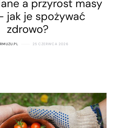
iane a przyrost masy
 – jak je spożywać
zdrowo?
ARMUZU.PL
25 CZERWCA 2026