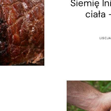
Siemię ln
ciała
LISCJ