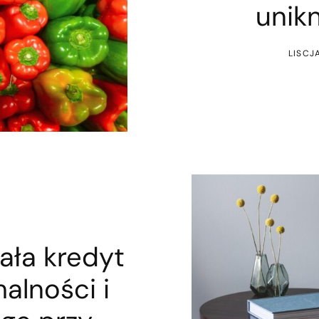
unikn
LISCJ
iała kredyt
malności i