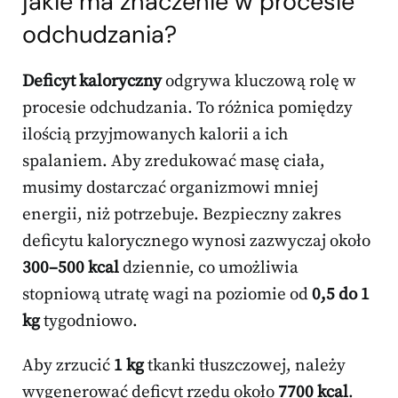
jakie ma znaczenie w procesie
odchudzania?
Deficyt kaloryczny
odgrywa kluczową rolę w
procesie odchudzania. To różnica pomiędzy
ilością przyjmowanych kalorii a ich
spalaniem. Aby zredukować masę ciała,
musimy dostarczać organizmowi mniej
energii, niż potrzebuje. Bezpieczny zakres
deficytu kalorycznego wynosi zazwyczaj około
300–500 kcal
dziennie, co umożliwia
stopniową utratę wagi na poziomie od
0,5 do 1
kg
tygodniowo.
Aby zrzucić
1 kg
tkanki tłuszczowej, należy
wygenerować deficyt rzędu około
7700 kcal
.