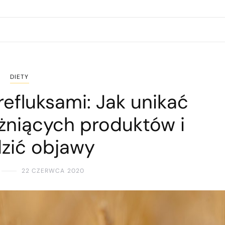
DIETY
refluksami: Jak unikać
ażniących produktów i
dzić objawy
22 CZERWCA 2020