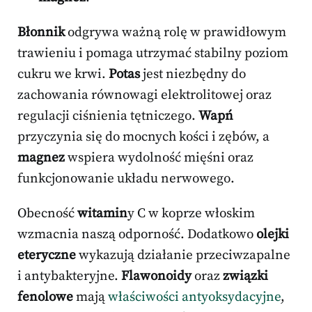
Błonnik
odgrywa ważną rolę w prawidłowym
trawieniu i pomaga utrzymać stabilny poziom
cukru we krwi.
Potas
jest niezbędny do
zachowania równowagi elektrolitowej oraz
regulacji ciśnienia tętniczego.
Wapń
przyczynia się do mocnych kości i zębów, a
magnez
wspiera wydolność mięśni oraz
funkcjonowanie układu nerwowego.
Obecność
witamin
y C w koprze włoskim
wzmacnia naszą odporność. Dodatkowo
olejki
eteryczne
wykazują działanie przeciwzapalne
i antybakteryjne.
Flawonoidy
oraz
związki
fenolowe
mają
właściwości antyoksydacyjne
,