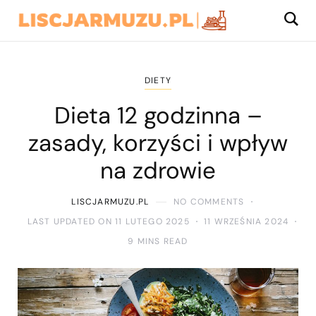
DIETY
Dieta 12 godzinna –
zasady, korzyści i wpływ
na zdrowie
LISCJARMUZU.PL
NO COMMENTS
LAST UPDATED ON 11 LUTEGO 2025
11 WRZEŚNIA 2024
9 MINS READ