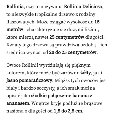
Rollinia
, często nazywana
Rollinia Deliciosa
,
to niezwykłe tropikalne drzewo z rodziny
flaszowatych. Może osiągać wysokość do
15
metrów
i charakteryzuje się dużymi liśćmi,
które mierzą nawet
25 centymetrów
długości.
Kwiaty tego drzewa są prawdziwą ozdobą – ich
średnica wynosi od
20 do 25 centymetrów
.
Owoce Rollinii wyróżniają się pięknym
kolorem, który może być zarówno
żółty
, jak i
jasno pomarańczowy
. Miąższ tych owoców jest
biały i bardzo soczysty, a ich smak można
opisać jako
słodkie połączenie banana z
ananasem
. Wnętrze kryje podłużne brązowe
nasiona o długości od
1,5 do 2,5 cm
.