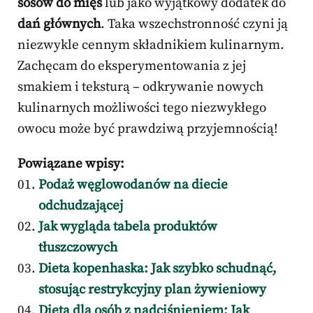
sosów do mięs
lub jako wyjątkowy dodatek do
dań głównych
. Taka wszechstronność czyni ją
niezwykle cennym składnikiem kulinarnym.
Zachęcam do eksperymentowania z jej
smakiem i teksturą – odkrywanie nowych
kulinarnych możliwości tego niezwykłego
owocu może być prawdziwą przyjemnością!
Powiązane wpisy:
Podaż węglowodanów na diecie
odchudzającej
Jak wygląda tabela produktów
tłuszczowych
Dieta kopenhaska: Jak szybko schudnąć,
stosując restrykcyjny plan żywieniowy
Dieta dla osób z nadciśnieniem: Jak