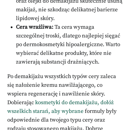
oraz olejki do demakijażu skutecznie usuną
makijaż, nie szkodząc delikatnej barierze
lipidowej skóry.
Cera wrażliwa:
Ta cera wymaga
szczególnej troski, dlatego najlepiej sięgać
po dermokosmetyki hipoalergiczne. Warto
wybierać delikatne produkty, które nie
zawierają substancji drażniących.
Po demakijażu wszystkich typów cery zaleca
się nałożenie kremu nawilżającego, co
wspiera regenerację i nawilżenie skóry.
Dobierając
kosmetyki do demakijażu, dołóż
wszelkich starań, aby wybrane
formuły były
odpowiednie dla twojego typu cery oraz
rodzaju stosowanego makijażu. Dobrze