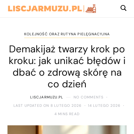
KOLEJNOŚĆ ORAZ RUTYNA PIELĘGNACYJNA
Demakijaż twarzy krok po
kroku: jak unikać błędów i
dbać o zdrową skórę na
co dzień
LISCJARMUZU.PL
NO COMMENTS
LAST UPDATED ON 8 LUTEGO 2026
14 LUTEGO 2026
4 MINS READ