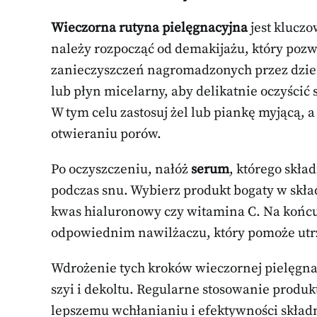
Wieczorna rutyna pielęgnacyjna
jest kluczo
należy rozpocząć od demakijażu, który pozw
zanieczyszczeń nagromadzonych przez dzień
lub płyn micelarny, aby delikatnie oczyścić
W tym celu zastosuj żel lub piankę myjącą, a
otwieraniu porów.
Po oczyszczeniu, nałóż
serum
, którego skła
podczas snu. Wybierz produkt bogaty w skład
kwas hialuronowy czy witamina C. Na końcu
odpowiednim nawilżaczu, który pomoże utrz
Wdrożenie tych kroków wieczornej pielęgnac
szyi i dekoltu. Regularne stosowanie produ
lepszemu wchłanianiu i efektywności skła