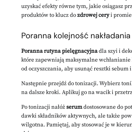
uzyskać efekty równe tym, jakie osiągasz pr
produktów to klucz do
zdrowej cery
i promi
Poranna kolejność nakładani
Poranna rutyna pielęgnacyjna
dla szyi i de
które zapewniają maksymalne wchłanianie k
od oczyszczania, aby usunąć resztki sebum 
Następnie przejdź do tonizacji. Wybierz toni
na dalsze kroki. Aplikuj go na wacik i przetr
Po tonizacji nałóż
serum
dostosowane do potr
dawki składników aktywnych, ale także powi
wilgotna. Pamiętaj, aby stosować je w kieru