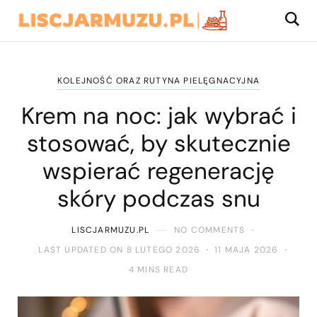
KOLEJNOŚĆ ORAZ RUTYNA PIELĘGNACYJNA
Krem na noc: jak wybrać i
stosować, by skutecznie
wspierać regenerację
skóry podczas snu
LISCJARMUZU.PL
NO COMMENTS
LAST UPDATED ON 8 LUTEGO 2026
11 MAJA 2026
4 MINS READ