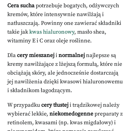
Cera sucha
potrzebuje bogatych, odżywczych
kremów, które intensywnie nawilżają i
natłuszczają. Powinny one zawierać składniki
takie jak
kwas hialuronowy
, masło shea,
witaminy E i C oraz oleje roślinne.
Dla
cery mieszanej
i
normalnej
najlepsze są
kremy nawilżające z lżejszą formułą, które nie
obciążają skóry, ale jednocześnie dostarczają
jej nawilżenia dzięki kwasowi hialuronowemu
i składnikom łagodzącym.
W przypadku
cery tłustej
i trądzikowej należy
wybierać lekkie,
niekomedogenne
preparaty z
retinolem, kwasami (np. kwas migdałowy) i