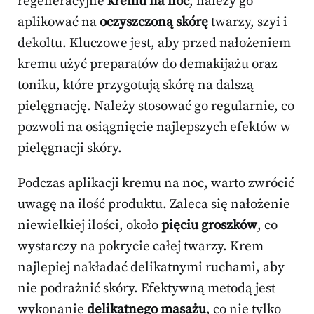
regeneracyjne
kremu na noc
, należy go
aplikować na
oczyszczoną skórę
twarzy, szyi i
dekoltu. Kluczowe jest, aby przed nałożeniem
kremu użyć preparatów do demakijażu oraz
toniku, które przygotują skórę na dalszą
pielęgnację. Należy stosować go regularnie, co
pozwoli na osiągnięcie najlepszych efektów w
pielęgnacji skóry.
Podczas aplikacji kremu na noc, warto zwrócić
uwagę na ilość produktu. Zaleca się nałożenie
niewielkiej ilości, około
pięciu groszków
, co
wystarczy na pokrycie całej twarzy. Krem
najlepiej nakładać delikatnymi ruchami, aby
nie podrażnić skóry. Efektywną metodą jest
wykonanie
delikatnego masażu
, co nie tylko