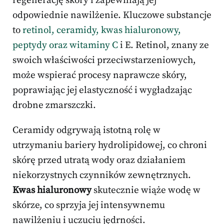
regenerację skóry i zapewniają jej
odpowiednie nawilżenie. Kluczowe substancje
to
retinol, ceramidy, kwas hialuronowy,
peptydy oraz witaminy C
i E. Retinol, znany ze
swoich właściwości przeciwstarzeniowych,
może wspierać procesy naprawcze skóry,
poprawiając jej elastyczność i wygładzając
drobne zmarszczki.
Ceramidy odgrywają istotną rolę w
utrzymaniu bariery hydrolipidowej, co chroni
skórę przed utratą wody oraz działaniem
niekorzystnych czynników zewnętrznych.
Kwas hialuronowy
skutecznie wiąże wodę w
skórze, co sprzyja jej intensywnemu
nawilżeniu i uczuciu jędrności.