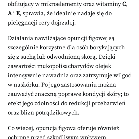
obfitujący w mikroelementy oraz witaminy
C
,
A
i
E
, sprawia, że idealnie nadaje się do
pielęgnacji cery dojrzałej.
Działania nawilżające opuncji figowej są
szczególnie korzystne dla osób borykających
się z suchą lub odwodnioną skórą. Dzięki
zawartości mukopolisacharydów olejek
intensywnie nawadnia oraz zatrzymuje wilgoć
w naskórku. Po jego zastosowaniu można
zauważyć znaczną poprawę kondycji skóry; to
efekt jego zdolności do redukcji przebarwień
oraz blizn potrądzikowych.
Co więcej, opuncja figowa oferuje również
ochronę przed szkodliwym wpływem