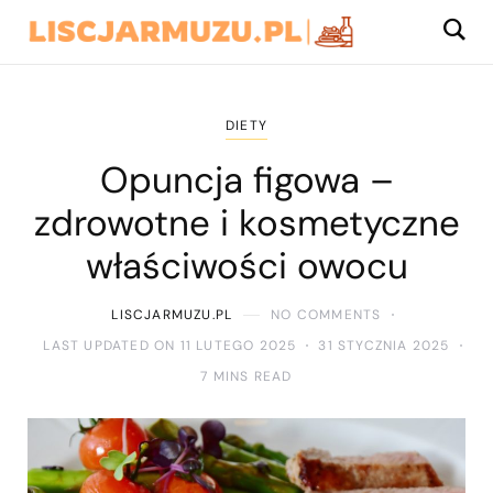
DIETY
Opuncja figowa –
zdrowotne i kosmetyczne
właściwości owocu
LISCJARMUZU.PL
NO COMMENTS
LAST UPDATED ON 11 LUTEGO 2025
31 STYCZNIA 2025
7 MINS READ