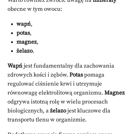
Warto również zwrócić uwagę na
minerały
obecne w tym owocu:
wapń
,
potas
,
magnez
,
żelazo
.
Wapń
jest fundamentalny dla zachowania
zdrowych kości i zębów.
Potas
pomaga
regulować ciśnienie krwi i utrzymuje
równowagę elektrolitową organizmu.
Magnez
odgrywa istotną rolę w wielu procesach
biologicznych, a
żelazo
jest kluczowe dla
transportu tlenu w organizmie.