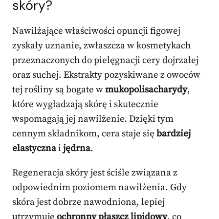
skóry
?
Nawilżające właściwości opuncji figowej
zyskały uznanie, zwłaszcza w kosmetykach
przeznaczonych do pielęgnacji cery dojrzałej
oraz suchej. Ekstrakty pozyskiwane z owoców
tej rośliny są bogate w
mukopolisacharydy
,
które wygładzają skórę i skutecznie
wspomagają jej nawilżenie. Dzięki tym
cennym składnikom, cera staje się
bardziej
elastyczna
i
jędrna
.
Regeneracja skóry jest ściśle związana z
odpowiednim poziomem nawilżenia. Gdy
skóra jest dobrze nawodniona, lepiej
utrzymuje
ochronny płaszcz lipidowy
, co