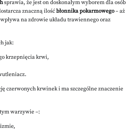
ch
sprawia, że jest on doskonałym wyborem dla osób
ostarcza znaczną ilość
błonnika pokarmowego
– aż
e wpływa na zdrowie układu trawiennego oraz
.
h jak:
o krzepnięcia krwi,
wutleniacz.
ę czerwonych krwinek i ma szczególne znaczenie
tym warzywie –:
nizmie,