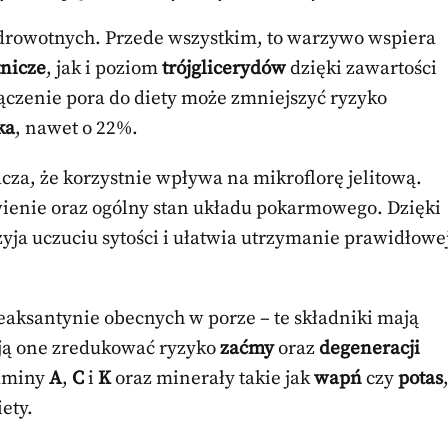
zdrowotnych. Przede wszystkim, to warzywo wspiera
tnicze
, jak i poziom
trójglicerydów
dzięki zawartości
łączenie pora do diety może zmniejszyć ryzyko
ka
, nawet o 22%.
acza, że korzystnie wpływa na mikroflorę jelitową.
awienie oraz ogólny stan układu pokarmowego. Dzięki
yja uczuciu sytości i ułatwia utrzymanie prawidłowe
eaksantynie obecnych w porze – te składniki mają
ją one zredukować ryzyko
zaćmy
oraz
degeneracji
taminy
A
,
C
i
K
oraz minerały takie jak
wapń
czy
potas
ety.