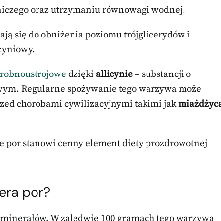
tniczego oraz utrzymaniu równowagi wodnej.
ją się do obniżenia poziomu trójglicerydów i
zyniowy.
drobnoustrojowe
dzięki
allicynie
– substancji o
owym. Regularne spożywanie tego warzywa może
zed chorobami cywilizacyjnymi takimi jak
miażdżyc
że por stanowi cenny element diety prozdrowotnej
iera por?
z minerałów. W zaledwie 100 gramach tego warzywa