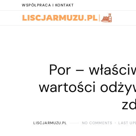
WSPÓŁPRACA I KONTAKT
Por – właści
wartości odżyw
z
LISCJARMUZU.PL
NO COMMENTS
LAST UP