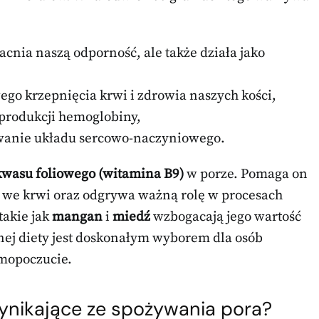
acnia naszą odporność, ale także działa jako
wego krzepnięcia krwi i zdrowia naszych kości,
produkcji hemoglobiny,
owanie układu sercowo-naczyniowego.
kwasu foliowego (witamina B9)
w porze. Pomaga on
we krwi oraz odgrywa ważną rolę w procesach
akie jak
mangan
i
miedź
wzbogacają jego wartość
nej diety jest doskonałym wyborem dla osób
amopoczucie.
wynikające ze spożywania pora?