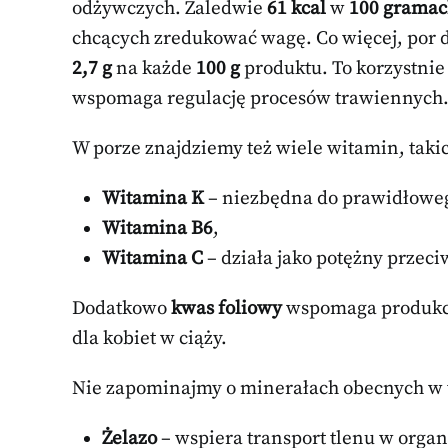
odżywczych. Zaledwie
61 kcal
w
100 grama
chcących zredukować wagę. Co więcej, por d
2,7 g
na każde
100 g
produktu. To korzystni
wspomaga regulację procesów trawiennych
W porze znajdziemy też wiele witamin, takic
Witamina K
– niezbędna do prawidłoweg
Witamina B6
,
Witamina C
– działa jako potężny przeci
Dodatkowo
kwas foliowy
wspomaga produkcj
dla kobiet w ciąży.
Nie zapominajmy o minerałach obecnych w 
Żelazo
– wspiera transport tlenu w orga