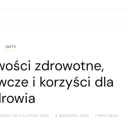
DIETY
wości zdrowotne,
cze i korzyści dla
drowia
DATED ON 11 LUTEGO 2025
9 WRZEŚNIA 2024
7 MINS READ