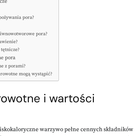
wcze
spożywania pora?
eciwnowotworowe pora?
awienie?
 tętnicze?
ne pora
ne z porami?
zdrowotne mogą wystąpić?
rowotne i wartości
 niskokaloryczne warzywo pełne cennych składników