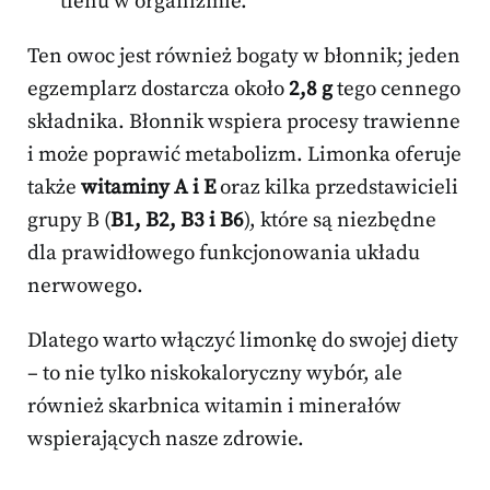
tlenu w organizmie.
Ten owoc jest również bogaty w błonnik; jeden
egzemplarz dostarcza około
2,8 g
tego cennego
składnika. Błonnik wspiera procesy trawienne
i może poprawić metabolizm. Limonka oferuje
także
witaminy A i E
oraz kilka przedstawicieli
grupy B (
B1, B2, B3 i B6
), które są niezbędne
dla prawidłowego funkcjonowania układu
nerwowego.
Dlatego warto włączyć limonkę do swojej diety
– to nie tylko niskokaloryczny wybór, ale
również skarbnica witamin i minerałów
wspierających nasze zdrowie.