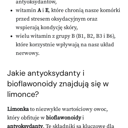
antyoksydantów,
witamin
A
i
E
, które chronią nasze komórki
przed stresem oksydacyjnym oraz
wspierają kondycję skóry,
wielu witamin z grupy B (B1, B2, B3 i B6),
które korzystnie wpływają na nasz układ
nerwowy.
Jakie antyoksydanty i
bioflawonoidy znajdują się w
limonce?
Limonka
to niezwykle wartościowy owoc,
który obfituje w
bioflawonoidy
i
antyoksydanty
. Te składniki są kluczowe dla