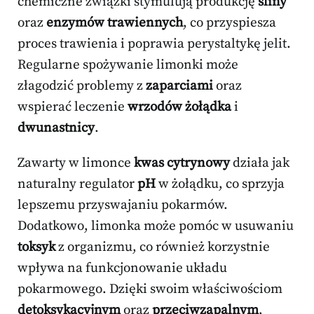
chemiczne związki stymulują produkcję
śliny
oraz
enzymów trawiennych
, co przyspiesza
proces trawienia i poprawia perystaltykę jelit.
Regularne spożywanie limonki może
złagodzić problemy z
zaparciami
oraz
wspierać leczenie
wrzodów żołądka
i
dwunastnicy
.
Zawarty w limonce
kwas cytrynowy
działa jak
naturalny regulator
pH
w żołądku, co sprzyja
lepszemu przyswajaniu pokarmów.
Dodatkowo, limonka może pomóc w usuwaniu
toksyk
z organizmu, co również korzystnie
wpływa na funkcjonowanie układu
pokarmowego. Dzięki swoim właściwościom
detoksykacyjnym
oraz
przeciwzapalnym
,