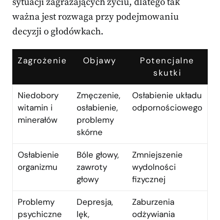
sytuacji zagrażających życiu, dlatego tak
ważna jest rozwaga przy podejmowaniu
decyzji o głodówkach.
Zagrożenie
Objawy
Potencjalne
skutki
Niedobory
Zmęczenie,
Osłabienie układu
witamin i
osłabienie,
odpornościowego
minerałów
problemy
skórne
Osłabienie
Bóle głowy,
Zmniejszenie
organizmu
zawroty
wydolności
głowy
fizycznej
Problemy
Depresja,
Zaburzenia
psychiczne
lęk,
odżywiania