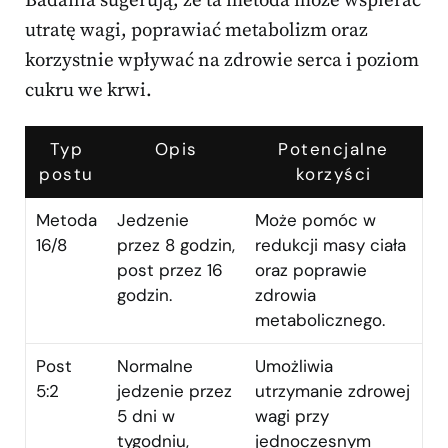
Badania sugerują, że ta metoda może wspierać
utratę wagi, poprawiać metabolizm oraz
korzystnie wpływać na zdrowie serca i poziom
cukru we krwi.
Typ
Opis
Potencjalne
postu
korzyści
Metoda
Jedzenie
Może pomóc w
16/8
przez 8 godzin,
redukcji masy ciała
post przez 16
oraz poprawie
godzin.
zdrowia
metabolicznego.
Post
Normalne
Umożliwia
5:2
jedzenie przez
utrzymanie zdrowej
5 dni w
wagi przy
tygodniu,
jednoczesnym