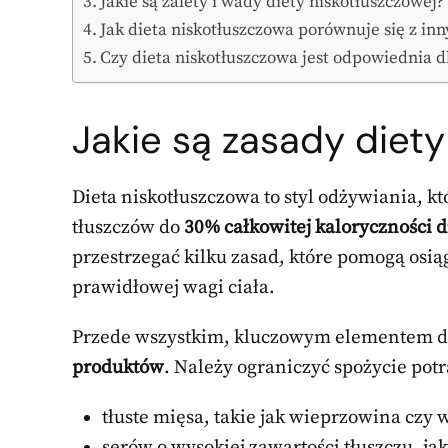
Jakie są zalety i wady diety niskotłuszczowej?
Jak dieta niskotłuszczowa porównuje się z in
Czy dieta niskotłuszczowa jest odpowiednia d
Jakie są zasady diety
Dieta niskotłuszczowa to styl odżywiania, k
tłuszczów do
30% całkowitej kaloryczności d
przestrzegać kilku zasad, które pomogą os
prawidłowej wagi ciała.
Przede wszystkim, kluczowym elementem die
produktów
. Należy ograniczyć spożycie potr
tłuste mięsa, takie jak wieprzowina czy
serów o wysokiej zawartości tłuszczu, jak