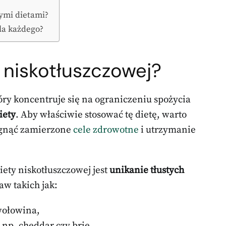
nymi dietami?
la każdego?
 niskotłuszczowej?
tóry koncentruje się na ograniczeniu spożycia
iety
. Aby właściwie stosować tę dietę, warto
iągnąć zamierzone
cele zdrowotne
i utrzymanie
ty niskotłuszczowej jest
unikanie tłustych
aw takich jak:
 wołowina,
 np. cheddar czy brie,