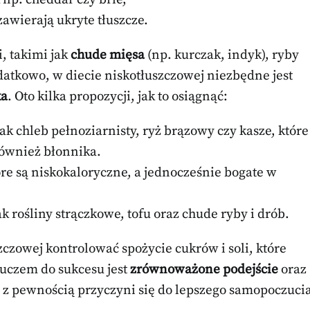
awierają ukryte tłuszcze.
, takimi jak
chude mięsa
(np. kurczak, indyk), ryby
atkowo, w diecie niskotłuszczowej niezbędne jest
ka
. Oto kilka propozycji, jak to osiągnąć:
ak chleb pełnoziarnisty, ryż brązowy czy kasze, które
również błonnika.
re są niskokaloryczne, a jednocześnie bogate w
k rośliny strączkowe, tofu oraz chude ryby i drób.
zczowej kontrolować spożycie cukrów i soli, które
uczem do sukcesu jest
zrównoważone podejście
oraz
 z pewnością przyczyni się do lepszego samopoczuci