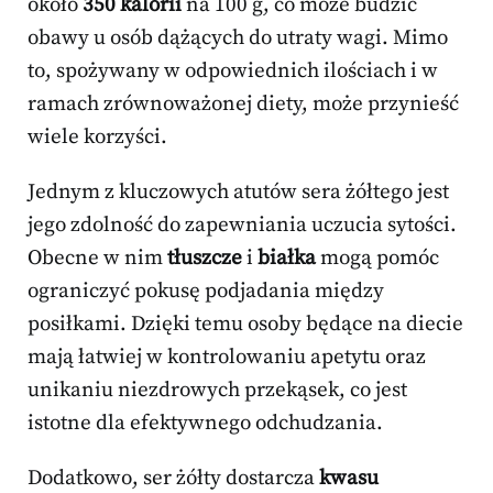
około
350 kalorii
na 100 g, co może budzić
obawy u osób dążących do utraty wagi. Mimo
to, spożywany w odpowiednich ilościach i w
ramach zrównoważonej diety, może przynieść
wiele korzyści.
Jednym z kluczowych atutów sera żółtego jest
jego zdolność do zapewniania uczucia sytości.
Obecne w nim
tłuszcze
i
białka
mogą pomóc
ograniczyć pokusę podjadania między
posiłkami. Dzięki temu osoby będące na diecie
mają łatwiej w kontrolowaniu apetytu oraz
unikaniu niezdrowych przekąsek, co jest
istotne dla efektywnego odchudzania.
Dodatkowo, ser żółty dostarcza
kwasu