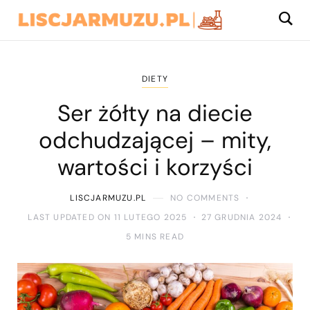
DIETY
Ser żółty na diecie
odchudzającej – mity,
wartości i korzyści
LISCJARMUZU.PL
NO COMMENTS
LAST UPDATED ON 11 LUTEGO 2025
27 GRUDNIA 2024
5 MINS READ