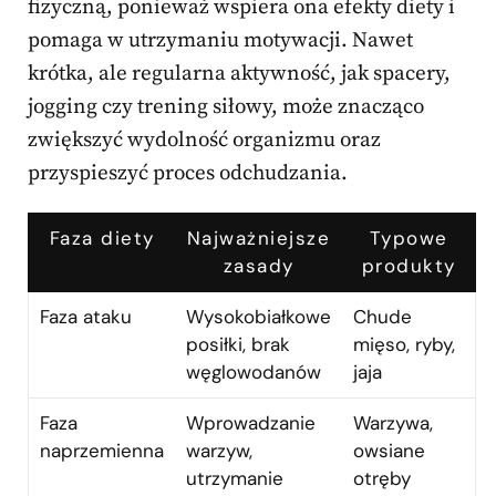
fizyczną, ponieważ wspiera ona efekty diety i
pomaga w utrzymaniu motywacji. Nawet
krótka, ale regularna aktywność, jak spacery,
jogging czy trening siłowy, może znacząco
zwiększyć wydolność organizmu oraz
przyspieszyć proces odchudzania.
Faza diety
Najważniejsze
Typowe
zasady
produkty
Faza ataku
Wysokobiałkowe
Chude
posiłki, brak
mięso, ryby,
węglowodanów
jaja
Faza
Wprowadzanie
Warzywa,
naprzemienna
warzyw,
owsiane
utrzymanie
otręby