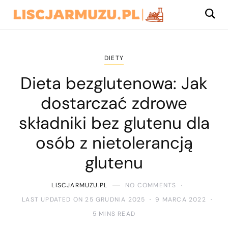
DIETY
Dieta bezglutenowa: Jak
dostarczać zdrowe
składniki bez glutenu dla
osób z nietolerancją
glutenu
LISCJARMUZU.PL
NO COMMENTS
LAST UPDATED ON 25 GRUDNIA 2025
9 MARCA 2022
5 MINS READ