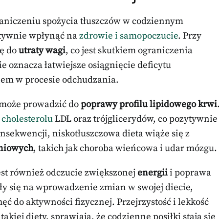
graniczeniu spożycia tłuszczów w codziennym
zytywnie wpłynąć na
zdrowie i samopoczucie
. Przy
ię do
utraty wagi
, co jest skutkiem ograniczenia
ie oznacza łatwiejsze osiągnięcie deficytu
iem w procesie odchudzania.
 może prowadzić do
poprawy profilu lipidowego krwi
cholesterolu
LDL oraz trójglicerydów, co pozytywnie
sekwencji, niskotłuszczowa dieta wiąże się z
yniowych
, takich jak choroba wieńcowa i udar mózgu.
jest również odczucie zwiększonej
energii
i poprawa
ły się na wprowadzenie zmian w swojej diecie,
ć do aktywności fizycznej. Przejrzystość i lekkość
iej diety, sprawiają, że codzienne posiłki stają się