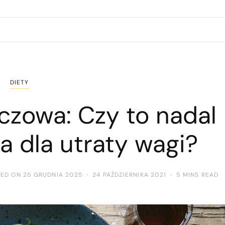
DIETY
zczowa: Czy to nadal
a dla utraty wagi?
TED ON 25 GRUDNIA 2025
24 PAŹDZIERNIKA 2021
5 MINS READ