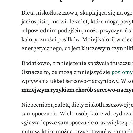
Dieta niskotłuszczowa, skupiająca się na o
jadłospisie, ma wiele zalet, które mogą po
odpowiednim podejściu, może przyczynić s
kaloryczności posiłków. Mniej kalorii w diec
energetycznego, co jest kluczowym czynnik
Dodatkowo, zmniejszenie spożycia tłuszczu
Oznacza to, że mogą zmniejszyć się
poziomy 
wpływa na układ sercowo-naczyniowy. W kon
mniejszym ryzykiem chorób sercowo-nacz
Nieocenioną zaletą diety niskotłuszczowej 
samopoczucia. Wiele osób, które zdecydowa
zgłasza lepsze samopoczucie oraz większą chę
potraw, które można przygotować w ramach tak