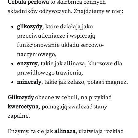
Cebula perłowa
to skarbnica cennych
składników odżywczych. Znajdziemy w niej:
glikozydy
, które działają jako
przeciwutleniacze i wspierają
funkcjonowanie układu sercowo-
naczyniowego,
enzymy
, takie jak allinaza, kluczowe dla
prawidłowego trawienia,
minerały
, takie jak żelazo, potas i magnez.
Glikozydy
obecne w cebuli, na przykład
kwercetyna
, pomagają zwalczać stany
zapalne.
Enzymy, takie jak
allinaza
, ułatwiają rozkład