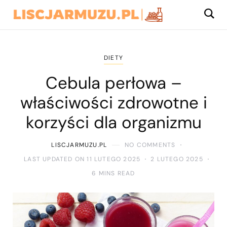
DIETY
Cebula perłowa –
właściwości zdrowotne i
korzyści dla organizmu
LISCJARMUZU.PL
NO COMMENTS
LAST UPDATED ON 11 LUTEGO 2025
2 LUTEGO 2025
6 MINS READ