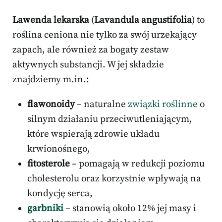
Lawenda lekarska
(
Lavandula angustifolia
) to
roślina ceniona nie tylko za swój urzekający
zapach, ale również za bogaty zestaw
aktywnych substancji. W jej składzie
znajdziemy m.in.:
flawonoidy
– naturalne
związki roślinne
o
silnym działaniu przeciwutleniającym,
które wspierają zdrowie układu
krwionośnego,
fitosterole
– pomagają w redukcji poziomu
cholesterolu oraz korzystnie wpływają na
kondycję serca,
garbniki
– stanowią około 12% jej masy i