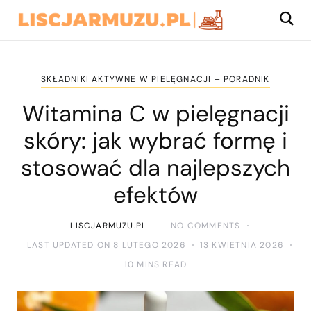
SKŁADNIKI AKTYWNE W PIELĘGNACJI – PORADNIK
Witamina C w pielęgnacji
skóry: jak wybrać formę i
stosować dla najlepszych
efektów
LISCJARMUZU.PL
NO COMMENTS
LAST UPDATED ON 8 LUTEGO 2026
13 KWIETNIA 2026
10 MINS READ