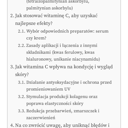
(tetraizopalmitynian askorbylu,
palmitynian askorbylu)
Jak stosować witaminę C, aby uzyskać
najlepsze efekty?
Wybór odpowiednich preparatów: serum
czy krem?
Zasady aplikacji i łączenia z innymi
składnikami (kwas ferulowy, kwas
hialuronowy, unikanie niacynamidu)
Jak witamina C wpływa na kondycję i wygląd
skóry?
Działanie antyoksydacyjne i ochrona przed
promieniowaniem UV
Stymulacja produkcji kolagenu oraz
poprawa elastyczności skóry
Redukcja przebarwień, zmarszczek i
zaczerwienień
Na co zwrócić uwagę, aby uniknąć błędów i