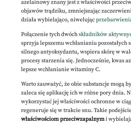
azelainowy znany jest z właściwości przeci
objawów trądziku, zmniejszając zaczerwien
działa wybielająco, niwelując
przebarwieni
Połączenie tych dwóch
składników aktywny
sprzyja lepszemu wchłanianiu pozostałych 
silnego antyoksydantu, wspiera skórę w wa
procesy starzenia się. Jednocześnie, kwas a
lepsze wchłanianie witaminy C.
Warto zauważyć, że obie substancje mogą by
zaleca się aplikację ich w różne pory dnia. 
wykorzystać jej właściwości ochronne w cią
regeneruje się w trakcie snu. Takie podej
właściwościom przeciwzapalnym
i wybiela