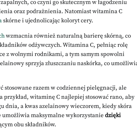
wzapalnych, co czyni go skutecznym w łagodzeniu
ienia oraz podrażnienia. Natomiast witamina C
a
skórne i ujednolicając koloryt cery.
ch
wzmacnia również naturalną barierę skórną, co
składników odżywczych. Witamina C, pełniąc rolę
lce z wolnymi rodnikami, a tym samym spowolni
zelainowy sprzyja złuszczaniu naskórka, co umożliwi
ć stosowane razem w codziennej pielęgnacji, ale
Na przykład, witaminę C najlepiej stosować rano, aby
gu dnia, a kwas azelainowy wieczorem, kiedy skóra
ście umożliwia maksymalne wykorzystanie
dzięki
jącym obu składników.