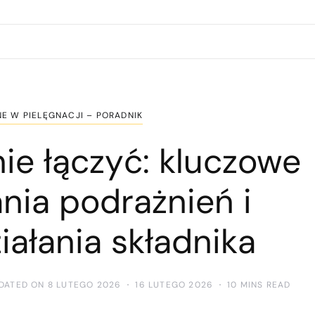
E W PIELĘGNACJI – PORADNIK
nie łączyć: kluczowe
nia podrażnień i
iałania składnika
DATED ON 8 LUTEGO 2026
16 LUTEGO 2026
10 MINS READ