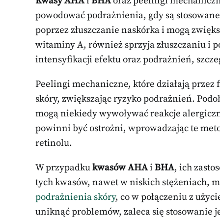
Kwasy AHA
i
BHA
oraz peelingi mechaniczn
powodować podrażnienia, gdy są stosowane 
poprzez złuszczanie naskórka i mogą zwięks
witaminy A, również sprzyja złuszczaniu i
intensyfikacji efektu oraz podrażnień, szcze
Peelingi mechaniczne, które działają przez 
skóry, zwiększając ryzyko podrażnień. Podob
mogą niekiedy wywoływać reakcje alergiczn
powinni być ostrożni, wprowadzając te meto
retinolu.
W przypadku
kwasów AHA
i
BHA
, ich zast
tych kwasów, nawet w niskich stężeniach, 
podrażnienia skóry
, co w połączeniu z użyc
uniknąć problemów, zaleca się stosowanie j