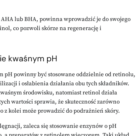
w AHA lub BHA, powinna wprowadzić je do swojego
inol, co pozwoli skórze na regenerację i
lnie kwaśnym pH
ym pH powinny być stosowane oddzielnie od retinolu,
izacji i osłabienia działania obu tych składników.
kwaśnym środowisku, natomiast retinol działa
ych wartości sprawia, że skuteczność zarówno
 co z kolei może prowadzić do podrażnień skóry.
ęgnacji, zaleca się stosowanie enzynów o pH
, a preparatów z retinolem wieczorem. Taki układ