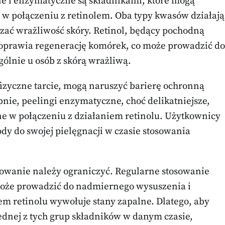
e i enzymatyczne są składnikami, które mogą
w połączeniu z retinolem. Oba typy kwasów działają
zać wrażliwość skóry. Retinol, będący pochodną
 poprawia regenerację komórek, co może prowadzić do
gólnie u osób z skórą wrażliwą.
fizyczne tarcie, mogą naruszyć barierę ochronną
nie, peelingi enzymatyczne, choć delikatniejsze,
e w połączeniu z działaniem retinolu. Użytkownicy
dy do swojej pielęgnacji w czasie stosowania
osowanie należy ograniczyć. Regularne stosowanie
może prowadzić do nadmiernego wysuszenia i
iem retinolu wywołuje stany zapalne. Dlatego, aby
ednej z tych grup składników w danym czasie,