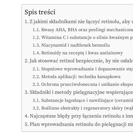
Spis treści
Z jakimi składnikami nie łączyć retinolu, aby
Kwasy AHA, BHA oraz peelingi mechaniczn
Witamina C i substancje o silnie kwaśnym 
Niacynamid i nadtlenek benzoilu
Retinoidy na receptę i kwas azelainowy
Jak stosować retinol bezpiecznie, by nie osłab
Stopniowe wprowadzanie i dopasowanie stę
Metoda aplikacji: technika kanapkowa
Ochrona przeciwsłoneczna i unikanie ekspo
Składniki i metody pielęgnacyjne wspierające 
Substancje łagodzące i nawilżające (cerami
Roślinne ekstrakty i regeneratory skóry (wąk
Najczęstsze błędy przy łączeniu retinolu z i
Plan wprowadzania retinolu do pielęgnacji m