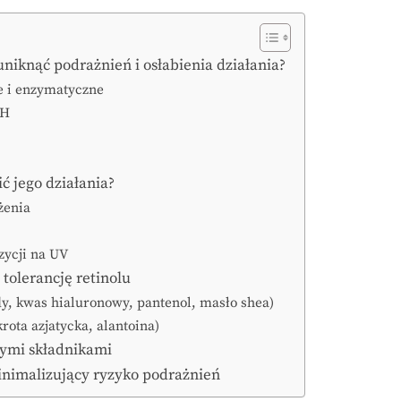
 uniknąć podrażnień i osłabienia działania?
e i enzymatyczne
pH
ić jego działania?
żenia
zycji na UV
tolerancję retinolu
dy, kwas hialuronowy, pantenol, masło shea)
rota azjatycka, alantoina)
nnymi składnikami
inimalizujący ryzyko podrażnień