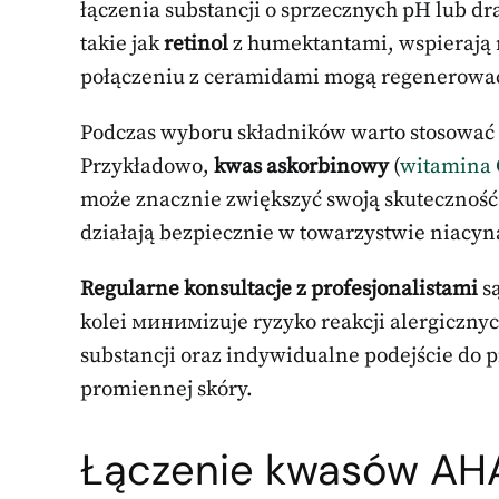
łączenia substancji o sprzecznych pH lub d
takie jak
retinol
z humektantami, wspierają 
połączeniu z ceramidami mogą regenerować
Podczas wyboru składników warto stosować t
Przykładowo,
kwas askorbinowy
(
witamina 
może znacznie zwiększyć swoją skuteczność
działają bezpiecznie w towarzystwie niacyn
Regularne konsultacje z profesjonalistami
są
kolei минимizuje ryzyko reakcji alergiczny
substancji oraz indywidualne podejście do p
promiennej skóry.
Łączenie kwasów AHA