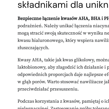
składnikami dla unik
Bezpieczne łączenie kwasów AHA, BHA i P
podrażnień. Należy unikać łączenia niacy
mogą stracić swoją skuteczność w wyniku ne
kwasu hialuronowego, który wspiera nawilż
złuszczających.
Kwasy AHA, takie jak kwas glikolowy, można
laktobionowy, aby złagodzić ich działanie i
odpowiednich proporcjach daje najlepsze ef
w głąb porów. Warto stosować nawilżacze ja
przeciwdziałać przesuszeniu.
Podczas korzystania z kwasów, pamiętaj o 
pielęgnacyjnej. Zastosowanie próby toleran