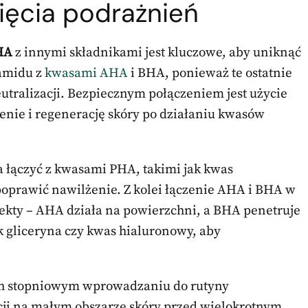
nięcia podrażnień
HA
z innymi składnikami jest kluczowe, aby uniknąć
namidu z
kwasami AHA
i BHA, ponieważ te ostatnie
utralizacji. Bezpiecznym połączeniem jest użycie
enie i regenerację skóry po działaniu kwasów
 łączyć z kwasami PHA, takimi jak kwas
 poprawić nawilżenie. Z kolei łączenie AHA i BHA w
ekty – AHA działa na powierzchni, a BHA penetruje
k gliceryna czy kwas hialuronowy, aby
ich stopniowym wprowadzaniu do rutyny
cji na małym obszarze skóry przed wielokrotnym