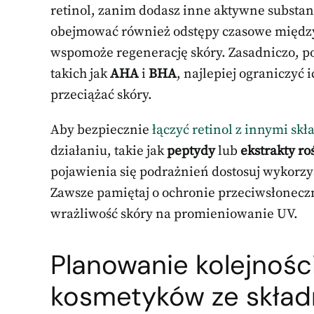
retinol, zanim dodasz inne aktywne substan
obejmować również odstępy czasowe między 
wspomoże regenerację skóry. Zasadniczo, p
takich jak
AHA
i
BHA
, najlepiej ograniczyć 
przeciążać skóry.
Aby bezpiecznie
łączyć retinol z innymi sk
działaniu, takie jak
peptydy
lub
ekstrakty ro
pojawienia się podrażnień dostosuj wykorzy
Zawsze pamiętaj o ochronie przeciwsłoneczn
wrażliwość skóry na promieniowanie UV.
Planowanie kolejności
kosmetyków ze skład