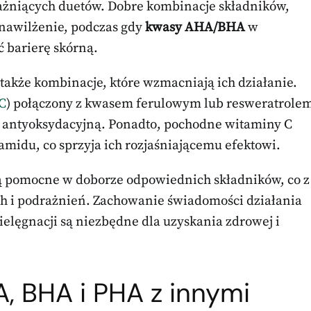
rażniących duetów. Dobre kombinacje składników,
nawilżenie, podczas gdy
kwasy AHA/BHA
w
 barierę skórną.
akże kombinacje, które wzmacniają ich działanie.
C
) połączony z kwasem ferulowym lub resweratrole
 antyoksydacyjną. Ponadto, pochodne witaminy C
amidu, co sprzyja ich rozjaśniającemu efektowi.
 pomocne w doborze odpowiednich składników, co z
ch i podrażnień. Zachowanie świadomości działania
ielęgnacji są niezbędne dla uzyskania zdrowej i
, BHA i PHA z innymi