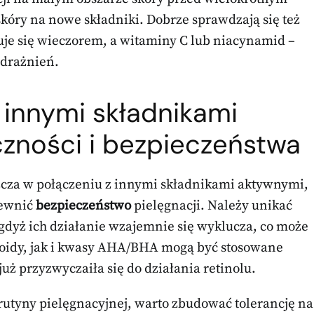
óry na nowe składniki. Dobrze sprawdzają się też
suje się wieczorem, a witaminy C lub niacynamid –
odrażnień.
z innymi
składnikami
czności i bezpieczeństwa
szcza w połączeniu z innymi składnikami aktywnymi,
pewnić
bezpieczeństwo
pielęgnacji. Należy unikać
 gdyż ich działanie wzajemnie się wyklucza, co może
inoidy, jak i kwasy AHA/BHA mogą być stosowane
już przyzwyczaiła się do działania retinolu.
tyny pielęgnacyjnej, warto zbudować tolerancję na