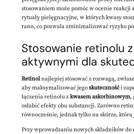
stosowaniem może pomóc w ocenie reakcji sk
rytuały pielęgnacyjne, w których kwasy sto
rano, co pozwala zminimalizować ryzyko p
Stosowanie retinolu 
aktywnymi
dla skute
Retinol
najlepiej stosować z rozwagą, zwła
aby maksymalizować jego
skuteczność
i za
łączenia retinolu z
kwasem askorbinowym
,
osłabić efekty obu substancji. Zarówno ret
równocześnie, jednak tylko na skórze, która 
Przy wprowadzaniu nowych składników do ru