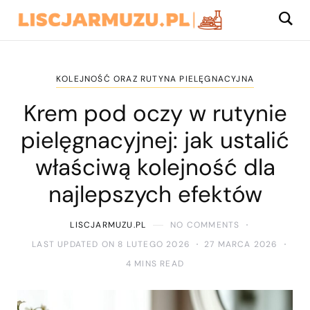
KOLEJNOŚĆ ORAZ RUTYNA PIELĘGNACYJNA
Krem pod oczy w rutynie
pielęgnacyjnej: jak ustalić
właściwą kolejność dla
najlepszych efektów
LISCJARMUZU.PL
NO COMMENTS
LAST UPDATED ON 8 LUTEGO 2026
27 MARCA 2026
4 MINS READ