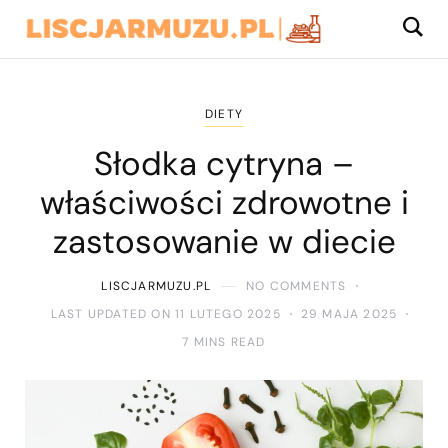
DIETY
Słodka cytryna –
właściwości zdrowotne i
zastosowanie w diecie
LISCJARMUZU.PL
NO COMMENTS
LAST UPDATED ON 11 LUTEGO 2025
29 MAJA 2025
7 MINS READ