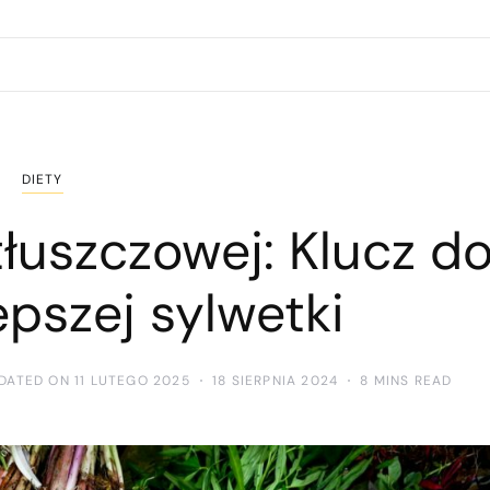
DIETY
tłuszczowej: Klucz d
epszej sylwetki
DATED ON 11 LUTEGO 2025
18 SIERPNIA 2024
8 MINS READ