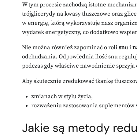
W tym procesie zachodzą istotne mechanizm
trójglicerydy na kwasy tłuszczowe oraz glic
w energię, którą wykorzystuje nasz organi
wydatek energetyczny, co dodatkowo wspiera
Nie można również zapominać o roli
sn
u i
n
odchudzania. Odpowiednia ilość snu regulu
podczas gdy właściwe nawodnienie sprzyj
Aby skutecznie zredukować tkankę tłuszczow
zmianach w stylu życia,
rozważeniu zastosowania suplementów w
Jakie są metody reduk