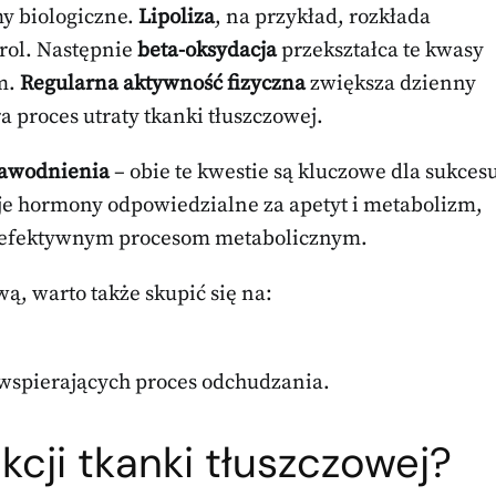
y biologiczne.
Lipoliza
, na przykład, rozkłada
erol. Następnie
beta-oksydacja
przekształca te kwasy
zm.
Regularna aktywność fizyczna
zwiększa dzienny
 proces utraty tkanki tłuszczowej.
awodnienia
– obie te kwestie są kluczowe dla sukces
je hormony odpowiedzialne za apetyt i metabolizm,
a efektywnym procesom metabolicznym.
ą, warto także skupić się na:
spierających proces odchudzania.
cji tkanki tłuszczowej?