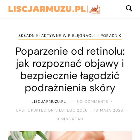
SKŁADNIKI AKTYWNE W PIELĘGNACJI – PORADNIK
Poparzenie od retinolu:
jak rozpoznać objawy i
bezpiecznie łagodzić
podrażnienia skóry
LISCJARMUZU.PL
NO COMMENTS
LAST UPDATED ON 8 LUTEGO 2026
16 MAJA 2026
3 MINS READ