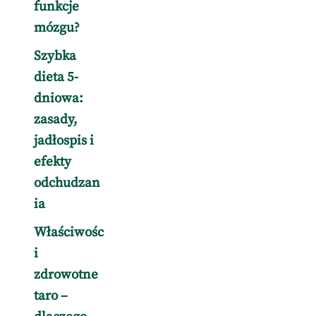
funkcje
mózgu?
Szybka
dieta 5-
dniowa:
zasady,
jadłospis i
efekty
odchudzan
ia
Właściwośc
i
zdrowotne
taro –