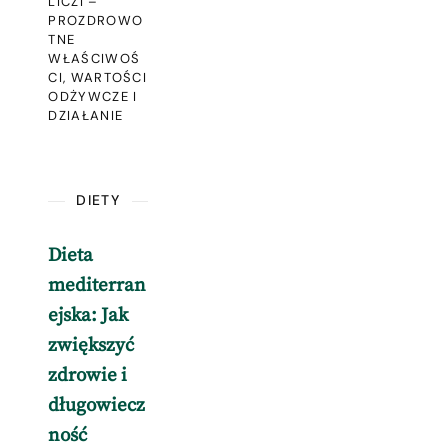
LICZI –
PROZDROWO
TNE
WŁAŚCIWOŚ
CI, WARTOŚCI
ODŻYWCZE I
DZIAŁANIE
DIETY
Dieta
mediterran
ejska: Jak
zwiększyć
zdrowie i
długowiecz
ność