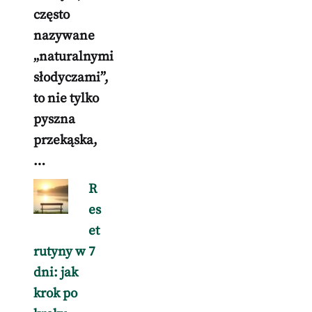
często
nazywane
„naturalnymi
słodyczami”,
to nie tylko
pyszna
przekąska,
…
R
es
et
rutyny w 7
dni: jak
krok po