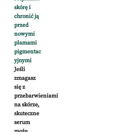
skórę i
chronić ją
przed
nowymi
plamami
pigmentac
yjnymi
Jeśli
zmagasz
się z
przebarwieniami
na skórze,
skuteczne
serum
może …