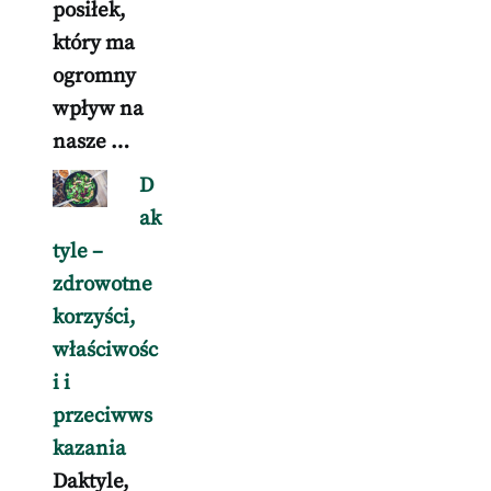
posiłek,
który ma
ogromny
wpływ na
nasze …
D
ak
tyle –
zdrowotne
korzyści,
właściwośc
i i
przeciwws
kazania
Daktyle,