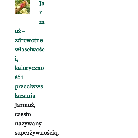
Ja
r
m
uż –
zdrowotne
właściwośc
i,
kaloryczno
ść i
przeciwws
kazania
Jarmuż,
często
nazywany
superżywnością,