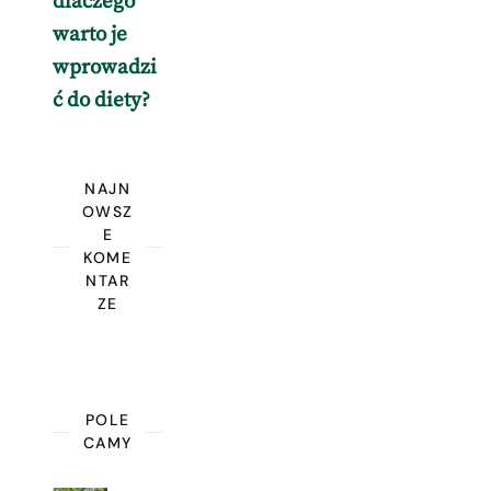
dlaczego
warto je
wprowadzi
ć do diety?
NAJN
OWSZ
E
KOME
NTAR
ZE
POLE
CAMY