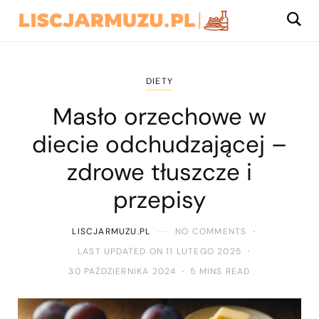
DIETY
Masło orzechowe w
diecie odchudzającej –
zdrowe tłuszcze i
przepisy
LISCJARMUZU.PL
NO COMMENTS
LAST UPDATED ON 11 LUTEGO 2025
30 PAŹDZIERNIKA 2024
5 MINS READ