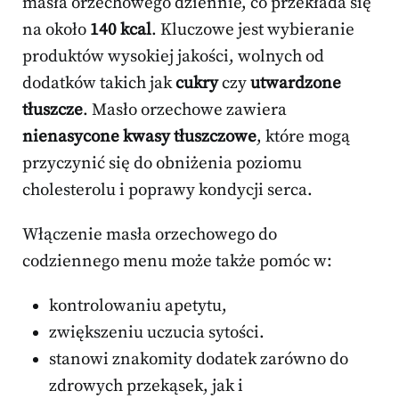
masła orzechowego dziennie, co przekłada się
na około
140 kcal
. Kluczowe jest wybieranie
produktów wysokiej jakości, wolnych od
dodatków takich jak
cukry
czy
utwardzone
tłuszcze
. Masło orzechowe zawiera
nienasycone kwasy tłuszczowe
, które mogą
przyczynić się do obniżenia poziomu
cholesterolu i poprawy kondycji serca.
Włączenie masła orzechowego do
codziennego menu może także pomóc w:
kontrolowaniu apetytu,
zwiększeniu uczucia sytości.
stanowi znakomity dodatek zarówno do
zdrowych przekąsek, jak i