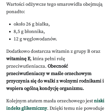
Wartości odżywcze tego smarowidła obejmują
ponadto:
około 26 g białka,
8,5 g błonnika,
12 g węglowodanów.
Dodatkowo dostarcza witamin z grupy B oraz
witaminę E
, która pełni rolę
przeciwutleniacza.
Obecność
przeciwutleniaczy w maśle orzechowym
przyczynia się do walki z wolnymi rodnikami i
wspiera ogólną kondycję organizmu.
Kolejnym atutem masła orzechowego jest
niski
indeks glikemiczny
. Dzięki temu nie powoduje