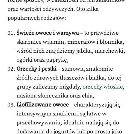
różne sposoby, w zależności od ich składników
oraz wartości odżywczych. Oto kilka
popularnych rodzajów:
Świeże owoce i warzywa
– to prawdziwe
skarbnice witamin, minerałów i błonnika,
wśród nich znajdziemy jabłka, marchewki,
ogórki oraz paprykę,
Orzechy i pestki
– stanowią znakomite
źródło zdrowych tłuszczów i białka, do tej
grupy zaliczamy migdały,
orzechy włoskie
,
nasiona słonecznika oraz chia,
Liofilizowane owoce
– charakteryzują się
intensywnym smakiem i są łatwe w
przechowywaniu, idealnie nadają się do
dodawania do jogurtów lub po prostu jako