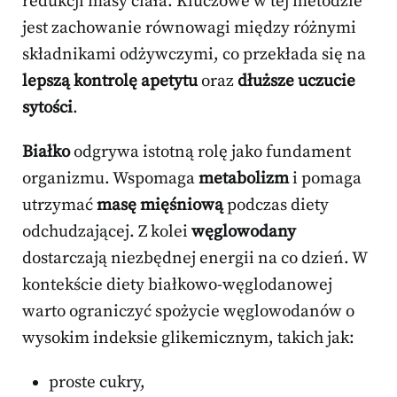
redukcji masy ciała. Kluczowe w tej metodzie
jest zachowanie równowagi między różnymi
składnikami odżywczymi, co przekłada się na
lepszą kontrolę apetytu
oraz
dłuższe uczucie
sytości
.
Białko
odgrywa istotną rolę jako fundament
organizmu. Wspomaga
metabolizm
i pomaga
utrzymać
masę mięśniową
podczas diety
odchudzającej. Z kolei
węglowodany
dostarczają niezbędnej energii na co dzień. W
kontekście diety białkowo-węglodanowej
warto ograniczyć spożycie węglowodanów o
wysokim indeksie glikemicznym, takich jak:
proste cukry,