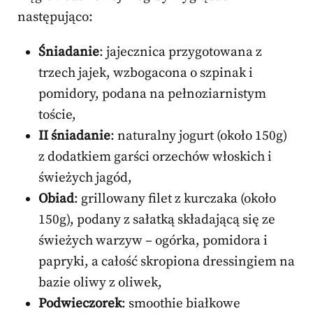
następująco:
Śniadanie
: jajecznica przygotowana z
trzech jajek, wzbogacona o szpinak i
pomidory, podana na pełnoziarnistym
toście,
II śniadanie
: naturalny jogurt (około 150g)
z dodatkiem garści orzechów włoskich i
świeżych jagód,
Obiad
: grillowany filet z kurczaka (około
150g), podany z sałatką składającą się ze
świeżych warzyw – ogórka, pomidora i
papryki, a całość skropiona dressingiem na
bazie oliwy z oliwek,
Podwieczorek
: smoothie białkowe