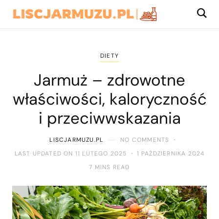
DIETY
Jarmuż – zdrowotne
właściwości, kaloryczność
i przeciwwskazania
LISCJARMUZU.PL
NO COMMENTS
LAST UPDATED ON 11 LUTEGO 2025
1 PAŹDZIERNIKA 2024
7 MINS READ