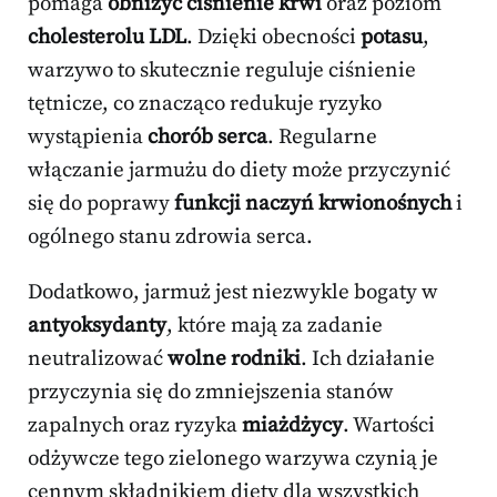
pomaga
obniżyć ciśnienie krwi
oraz poziom
cholesterolu LDL
. Dzięki obecności
potasu
,
warzywo to skutecznie reguluje ciśnienie
tętnicze, co znacząco redukuje ryzyko
wystąpienia
chorób serca
. Regularne
włączanie jarmużu do diety może przyczynić
się do poprawy
funkcji naczyń krwionośnych
i
ogólnego stanu zdrowia serca.
Dodatkowo, jarmuż jest niezwykle bogaty w
antyoksydanty
, które mają za zadanie
neutralizować
wolne rodniki
. Ich działanie
przyczynia się do zmniejszenia stanów
zapalnych oraz ryzyka
miażdżycy
. Wartości
odżywcze tego zielonego warzywa czynią je
cennym składnikiem diety dla wszystkich