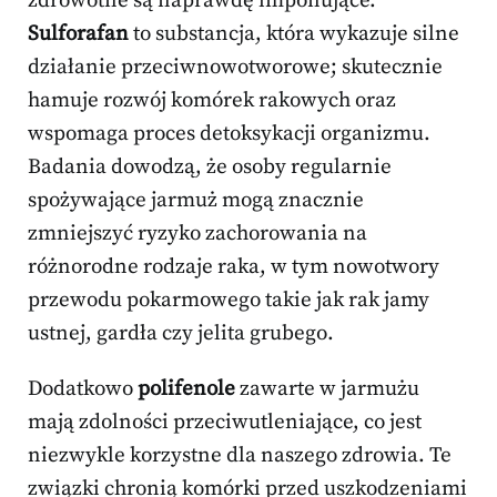
zdrowotne są naprawdę imponujące.
Sulforafan
to substancja, która wykazuje silne
działanie przeciwnowotworowe; skutecznie
hamuje rozwój komórek rakowych oraz
wspomaga proces detoksykacji organizmu.
Badania dowodzą, że osoby regularnie
spożywające jarmuż mogą znacznie
zmniejszyć ryzyko zachorowania na
różnorodne rodzaje raka, w tym nowotwory
przewodu pokarmowego takie jak rak jamy
ustnej, gardła czy jelita grubego.
Dodatkowo
polifenole
zawarte w jarmużu
mają zdolności przeciwutleniające, co jest
niezwykle korzystne dla naszego zdrowia. Te
związki chronią komórki przed uszkodzeniami