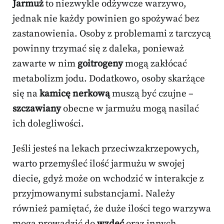
Jarmuż
to niezwykle odżywcze warzywo,
jednak nie każdy powinien go spożywać bez
zastanowienia. Osoby z problemami z tarczycą
powinny trzymać się z daleka, ponieważ
zawarte w nim
goitrogeny
mogą zakłócać
metabolizm jodu. Dodatkowo, osoby skarżące
się na
kamicę nerkową
muszą być czujne –
szczawiany
obecne w jarmużu mogą nasilać
ich dolegliwości.
Jeśli jesteś na lekach przeciwzakrzepowych,
warto przemyśleć ilość jarmużu w swojej
diecie, gdyż może on wchodzić w interakcje z
przyjmowanymi substancjami. Należy
również pamiętać, że duże ilości tego warzywa
mogą prowadzić do
wzdęć
oraz innych