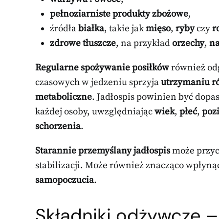
pełnoziarniste produkty zbożowe
,
źródła
białka
, takie jak
mięso
,
ryby
czy
r
zdrowe tłuszcze
, na przykład
orzechy
,
na
Regularne spożywanie posiłków
również odg
czasowych w jedzeniu sprzyja
utrzymaniu r
metaboliczne
. Jadłospis powinien być dop
każdej osoby, uwzględniając
wiek
,
płeć
,
poz
schorzenia
.
Starannie przemyślany jadłospis
może przycz
stabilizacji. Może również znacząco wpłyną
samopoczucia
.
Składniki odżywcze
–