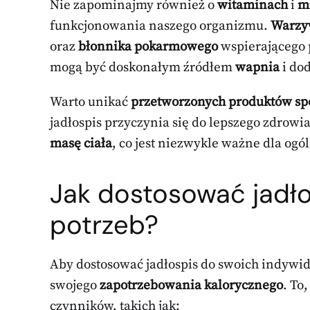
Nie zapominajmy również o
witaminach
i
m
funkcjonowania naszego organizmu.
Warzy
oraz
błonnika pokarmowego
wspierającego 
mogą być doskonałym źródłem
wapnia
i do
Warto unikać
przetworzonych produktów s
jadłospis przyczynia się do lepszego zdrow
masę ciała
, co jest niezwykle ważne dla ogó
Jak dostosować jadł
potrzeb?
Aby dostosować jadłospis do swoich indywid
swojego
zapotrzebowania kalorycznego
. To
czynników, takich jak: