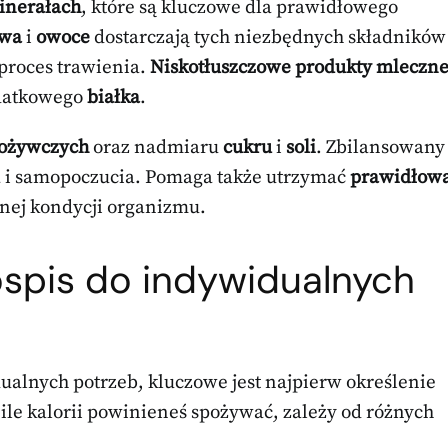
inerałach
, które są kluczowe dla prawidłowego
wa
i
owoce
dostarczają tych niezbędnych składników
proces trawienia.
Niskotłuszczowe produkty mleczn
datkowego
białka
.
pożywczych
oraz nadmiaru
cukru
i
soli
. Zbilansowany
ia i samopoczucia. Pomaga także utrzymać
prawidłow
lnej kondycji organizmu.
ospis do indywidualnych
ualnych potrzeb, kluczowe jest najpierw określenie
, ile kalorii powinieneś spożywać, zależy od różnych