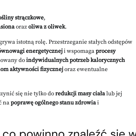
ośliny strączkowe
,
siona
oraz
oliwa z oliwek
.
rywa istotną rolę. Przestrzeganie stałych odstępów
ównowagi energetycznej
i wspomaga
procesy
asowany do
indywidualnych potrzeb kalorycznych
iom aktywności fizycznej
oraz ewentualne
ynić się nie tylko do
redukcji masy ciała
lub jej
ć na
poprawę ogólnego stanu zdrowia
i
 co powinno znaleźć się 