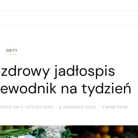
DIETY
 zdrowy jadłospis
zewodnik na tydzień
DATED ON 11 LUTEGO 2025
6 WRZEŚNIA 2024
5 MINS READ