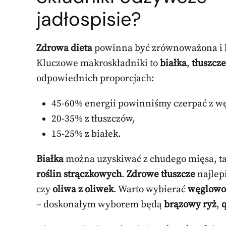
jadłospisie?
Zdrowa dieta
powinna być zrównoważona i b
Kluczowe makroskładniki to
białka
,
tłuszcze
odpowiednich proporcjach:
45-60% energii powinniśmy czerpać z 
20-35% z tłuszczów,
15-25% z białek.
Białka
można uzyskiwać z chudego mięsa, ta
roślin strączkowych
.
Zdrowe tłuszcze
najlepi
czy
oliwa z oliwek
. Warto wybierać
węglowo
– doskonałym wyborem będą
brązowy ryż
,