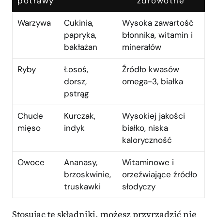
potrawy
zdrowotne
Warzywa
Cukinia,
Wysoka zawartość
papryka,
błonnika, witamin i
bakłażan
minerałów
Ryby
Łosoś,
Źródło kwasów
dorsz,
omega-3, białka
pstrąg
Chude
Kurczak,
Wysokiej jakości
mięso
indyk
białko, niska
kaloryczność
Owoce
Ananasy,
Witaminowe i
brzoskwinie,
orzeźwiające źródło
truskawki
słodyczy
Stosując te składniki, możesz przyrządzić nie