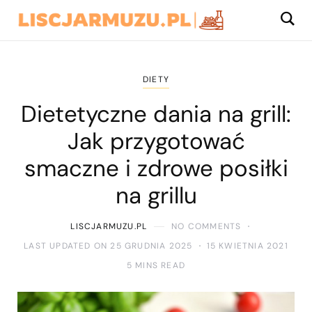
DIETY
Dietetyczne dania na grill:
Jak przygotować
smaczne i zdrowe posiłki
na grillu
LISCJARMUZU.PL
NO COMMENTS
LAST UPDATED ON 25 GRUDNIA 2025
15 KWIETNIA 2021
5 MINS READ