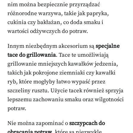
nim można bezpiecznie przyrządzać
różnorodne warzywa, takie jak papryka,
cukinia czy bakłażan, co doda smaku i
wartości odżywczych do potraw.
Innym niezbędnym akcesorium są
specjalne
tace do grillowania
. Tace te umożliwiają
grillowanie mniejszych kawałków jedzenia,
takich jak pokrojone ziemniaki czy kawałki
ryb, które mogłyby łatwo wypaść przez
szczeliny rusztu. Użycie tacek również sprzyja
lepszemu zachowaniu smaku oraz wilgotności
potraw.
Nie można zapominać o
szczypcach do
obracania potraw
, które są niezwykle