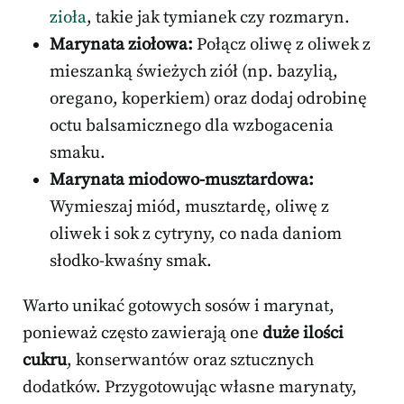
zioła
, takie jak tymianek czy rozmaryn.
Marynata ziołowa:
Połącz oliwę z oliwek z
mieszanką świeżych ziół (np. bazylią,
oregano, koperkiem) oraz dodaj odrobinę
octu balsamicznego dla wzbogacenia
smaku.
Marynata miodowo-musztardowa:
Wymieszaj miód, musztardę, oliwę z
oliwek i sok z cytryny, co nada daniom
słodko-kwaśny smak.
Warto unikać gotowych sosów i marynat,
ponieważ często zawierają one
duże ilości
cukru
, konserwantów oraz sztucznych
dodatków. Przygotowując własne marynaty,