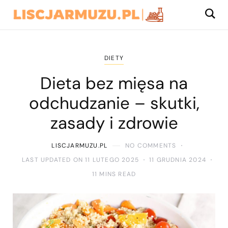
DIETY
Dieta bez mięsa na
odchudzanie – skutki,
zasady i zdrowie
LISCJARMUZU.PL
NO COMMENTS
LAST UPDATED ON 11 LUTEGO 2025
11 GRUDNIA 2024
11 MINS READ