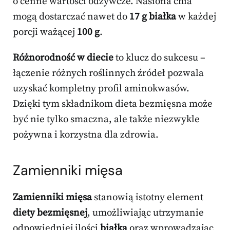
o cenne wartości odżywcze. Nasiona chia
mogą dostarczać nawet do
17 g białka
w każdej
porcji ważącej
100 g
.
Różnorodność w diecie
to klucz do sukcesu –
łączenie różnych roślinnych źródeł pozwala
uzyskać kompletny profil aminokwasów.
Dzięki tym składnikom dieta bezmięsna może
być nie tylko smaczna, ale także niezwykle
pożywna i korzystna dla zdrowia.
Zamienniki mięsa
Zamienniki mięsa
stanowią istotny element
diety bezmięsnej
, umożliwiając utrzymanie
odpowiedniej ilości
białka
oraz wprowadzając