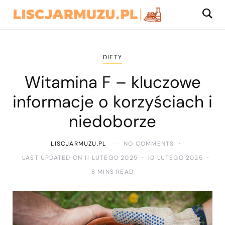
DIETY
Witamina F – kluczowe
informacje o korzyściach i
niedoborze
LISCJARMUZU.PL
NO COMMENTS
LAST UPDATED ON 11 LUTEGO 2025
10 LUTEGO 2025
8 MINS READ