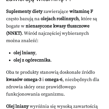
Suplementy diety
zawierające
witaminę F
często bazują na
olejach roślinnych
, które są
bogate w
nienasycone kwasy tłuszczowe
(NNKT)
. Wśród najczęściej wybieranych
można znaleźć:
olej lniany
,
olej z ogórecznika
.
Oba te produkty stanowią doskonałe źródło
kwasów omega-3
i
omega-6
, niezbędnych dla
zdrowia skóry oraz prawidłowego
funkcjonowania organizmu.
Olej lniany
wyróżnia się wysoką zawartością