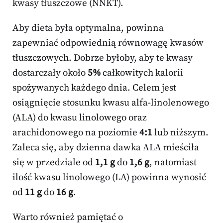
kwasy tłuszczowe (NNKT).
Aby dieta była optymalna, powinna
zapewniać odpowiednią równowagę kwasów
tłuszczowych. Dobrze byłoby, aby te kwasy
dostarczały około
5%
całkowitych kalorii
spożywanych każdego dnia. Celem jest
osiągnięcie stosunku kwasu alfa-linolenowego
(ALA) do kwasu linolowego oraz
arachidonowego na poziomie
4:1
lub niższym.
Zaleca się, aby dzienna dawka ALA mieściła
się w przedziale od
1,1 g
do
1,6 g
, natomiast
ilość kwasu linolowego (LA) powinna wynosić
od
11 g
do
16 g
.
Warto również pamiętać o