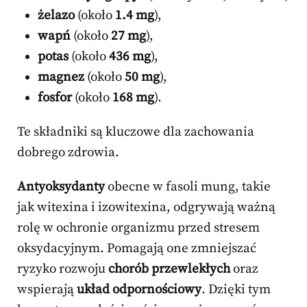
żelazo
(około
1.4 mg
),
wapń
(około
27 mg
),
potas
(około
436 mg
),
magnez
(około
50 mg
),
fosfor
(około
168 mg
).
Te składniki są kluczowe dla zachowania
dobrego zdrowia.
Antyoksydanty
obecne w fasoli mung, takie
jak witexina i izowitexina, odgrywają ważną
rolę w ochronie organizmu przed stresem
oksydacyjnym. Pomagają one zmniejszać
ryzyko rozwoju
chorób przewlekłych
oraz
wspierają
układ odpornościowy
. Dzięki tym