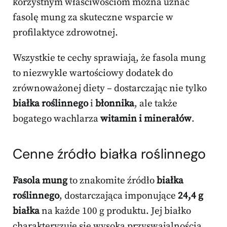
korzystnym właściwościom można uznać
fasolę mung za skuteczne wsparcie w
profilaktyce zdrowotnej.
Wszystkie te cechy sprawiają, że fasola mung
to niezwykle wartościowy dodatek do
zrównoważonej diety – dostarczając nie tylko
białka roślinnego
i
błonnika
, ale także
bogatego wachlarza
witamin i minerałów
.
Cenne źródło białka roślinnego
Fasola mung
to znakomite źródło
białka
roślinnego
, dostarczająca imponujące
24,4 g
białka
na każde 100 g produktu. Jej białko
charakteryzuje się wysoką przyswajalnością,