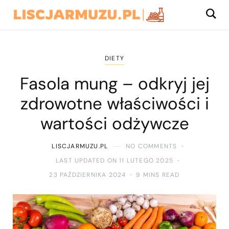
DIETY
Fasola mung – odkryj jej
zdrowotne właściwości i
wartości odżywcze
LISCJARMUZU.PL
NO COMMENTS
LAST UPDATED ON 11 LUTEGO 2025
23 PAŹDZIERNIKA 2024
9 MINS READ