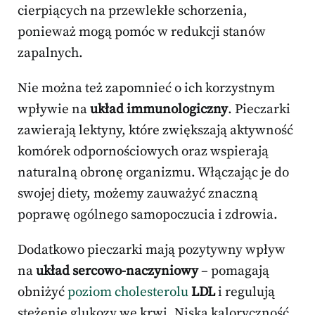
cierpiących na przewlekłe schorzenia,
ponieważ mogą pomóc w redukcji stanów
zapalnych.
Nie można też zapomnieć o ich korzystnym
wpływie na
układ immunologiczny
. Pieczarki
zawierają lektyny, które zwiększają aktywność
komórek odpornościowych oraz wspierają
naturalną obronę organizmu. Włączając je do
swojej diety, możemy zauważyć znaczną
poprawę ogólnego samopoczucia i zdrowia.
Dodatkowo pieczarki mają pozytywny wpływ
na
układ sercowo-naczyniowy
– pomagają
obniżyć
poziom cholesterolu
LDL
i regulują
stężenie glukozy we krwi. Niska kaloryczność