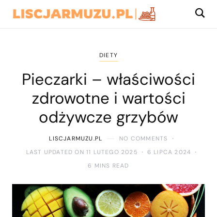
DIETY
Pieczarki – właściwości
zdrowotne i wartości
odżywcze grzybów
LISCJARMUZU.PL
NO COMMENTS
LAST UPDATED ON 11 LUTEGO 2025
6 LIPCA 2024
6 MINS READ