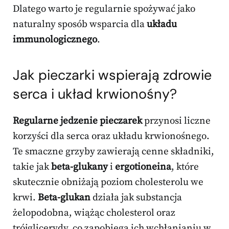
Dlatego warto je regularnie spożywać jako
naturalny sposób wsparcia dla
układu
immunologicznego
.
Jak pieczarki wspierają zdrowie
serca i układ krwionośny?
Regularne jedzenie pieczarek
przynosi liczne
korzyści dla serca oraz układu krwionośnego.
Te smaczne grzyby zawierają cenne składniki,
takie jak
beta-glukany
i
ergotioneina
, które
skutecznie obniżają poziom cholesterolu we
krwi.
Beta-glukan
działa jak substancja
żelopodobna, wiążąc cholesterol oraz
trójglicerydy, co zapobiega ich wchłanianiu w