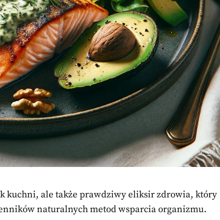
k kuchni, ale także prawdziwy eliksir zdrowia, który
enników naturalnych metod wsparcia organizmu.