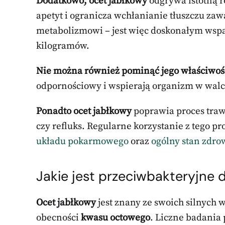
Dodatkowo, ocet jabłkowy
odgrywa istotną 
apetyt i ogranicza wchłanianie tłuszczu zaw
metabolizmowi – jest więc doskonałym wspa
kilogramów.
Nie można również pominąć jego właściwoś
odpornościowy i wspierają organizm w walce
Ponadto ocet jabłkowy
poprawia proces trawi
czy refluks. Regularne korzystanie z tego 
układu pokarmowego
oraz
ogólny stan zdro
Jakie jest przeciwbakteryjne 
Ocet jabłkowy
jest znany ze swoich silnych 
obecności
kwasu octowego
. Liczne badania