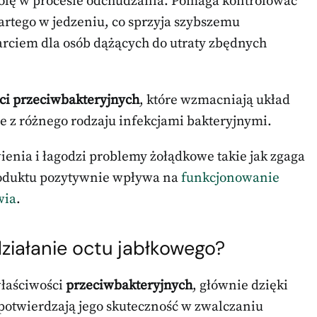
rolę w procesie odchudzania. Pomaga kontrolować
artego w jedzeniu, co sprzyja szybszemu
rciem dla osób dążących do utraty zbędnych
ci przeciwbakteryjnych
, które wzmacniają układ
 z różnego rodzaju infekcjami bakteryjnymi.
enia i łagodzi problemy żołądkowe takie jak zgaga
produktu pozytywnie wpływa na
funkcjonowanie
wia
.
działanie octu jabłkowego?
właściwości
przeciwbakteryjnych
, głównie dzięki
 potwierdzają jego skuteczność w zwalczaniu