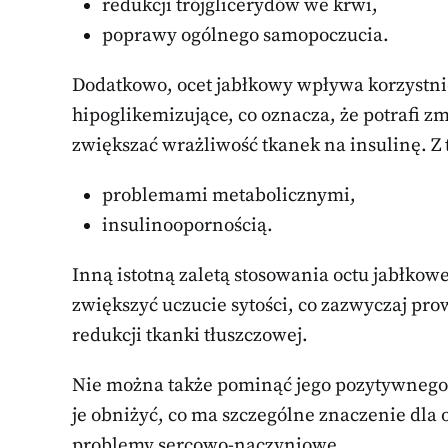
redukcji trójglicerydów we krwi,
poprawy ogólnego samopoczucia.
Dodatkowo, ocet jabłkowy wpływa korzystn
hipoglikemizujące, co oznacza, że potrafi z
zwiększać wrażliwość tkanek na insulinę. Z
problemami metabolicznymi,
insulinoopornością.
Inną istotną zaletą stosowania octu jabłkow
zwiększyć uczucie sytości, co zazwyczaj pro
redukcji tkanki tłuszczowej.
Nie można także pominąć jego pozytywneg
je obniżyć, co ma szczególne znaczenie dla 
problemy sercowo-naczyniowe.