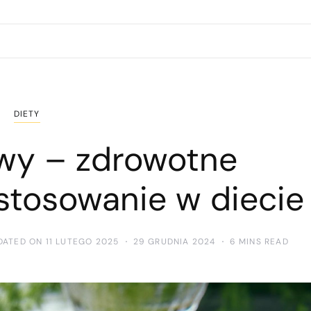
DIETY
owy – zdrowotne
astosowanie w diecie
DATED ON 11 LUTEGO 2025
29 GRUDNIA 2024
6 MINS READ