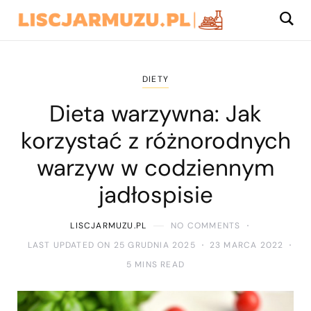
DIETY
Dieta warzywna: Jak
korzystać z różnorodnych
warzyw w codziennym
jadłospisie
LISCJARMUZU.PL
NO COMMENTS
LAST UPDATED ON 25 GRUDNIA 2025
23 MARCA 2022
5 MINS READ