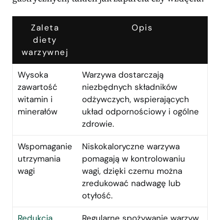
Zaleta
Opis
diety
warzywnej
Wysoka
Warzywa dostarczają
zawartość
niezbędnych składników
witamin i
odżywczych, wspierających
minerałów
układ odpornościowy i ogólne
zdrowie.
Wspomaganie
Niskokaloryczne warzywa
utrzymania
pomagają w kontrolowaniu
wagi
wagi, dzięki czemu można
zredukować nadwagę lub
otyłość.
Redukcja
Regularne spożywanie warzyw