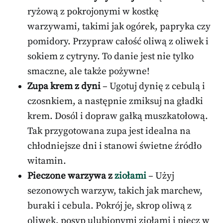
ryżową z pokrojonymi w kostkę
warzywami, takimi jak ogórek, papryka czy
pomidory. Przypraw całość oliwą z oliwek i
sokiem z cytryny. To danie jest nie tylko
smaczne, ale także pożywne!
Zupa krem z dyni
– Ugotuj dynię z cebulą i
czosnkiem, a następnie zmiksuj na gładki
krem. Dosól i dopraw gałką muszkatołową.
Tak przygotowana zupa jest idealna na
chłodniejsze dni i stanowi świetne źródło
witamin.
Pieczone warzywa z
ziołami
– Użyj
sezonowych warzyw, takich jak marchew,
buraki i cebula. Pokrój je, skrop oliwą z
oliwek, posyp ulubionymi ziołami i piecz w