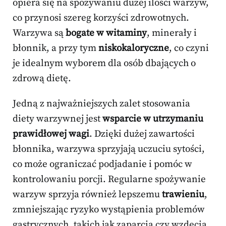
opiera się na spożywaniu dużej ilości warzyw,
co przynosi szereg korzyści zdrowotnych.
Warzywa są
bogate w witaminy
, minerały i
błonnik, a przy tym
niskokaloryczne
, co czyni
je idealnym wyborem dla osób dbających o
zdrową dietę.
Jedną z najważniejszych zalet stosowania
diety warzywnej jest
wsparcie w utrzymaniu
prawidłowej wagi
. Dzięki dużej zawartości
błonnika, warzywa sprzyjają uczuciu sytości,
co może ograniczać podjadanie i pomóc w
kontrolowaniu porcji. Regularne spożywanie
warzyw sprzyja również lepszemu
trawieniu
,
zmniejszając ryzyko wystąpienia problemów
gastrycznych, takich jak zaparcia czy wzdęcia.