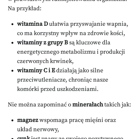
Na przykład:
witamina D
ułatwia przyswajanie wapnia,
co ma korzystny wpływ na zdrowie kości,
witaminy z grupy B
są kluczowe dla
energetycznego metabolizmu i produkcji
czerwonych krwinek,
witaminy C i E
działają jako silne
przeciwutleniacze, chroniąc nasze
komórki przed uszkodzeniami.
Nie można zapominać o
minerałach
takich jak:
magnez
wspomaga pracę mięśni oraz
układ nerwowy,
cynk
jest znany ze swojego pozytywnego