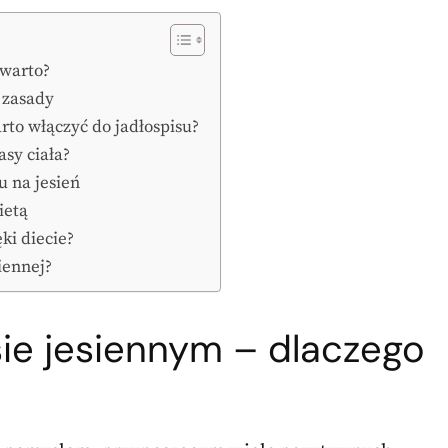
 warto?
 zasady
rto włączyć do jadłospisu?
asy ciała?
 na jesień
ietą
ki diecie?
iennej?
ie jesiennym – dlaczego