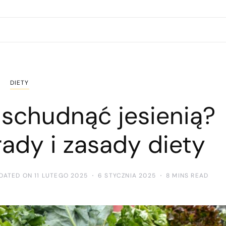
DIETY
 schudnąć jesienią?
ady i zasady diety
DATED ON 11 LUTEGO 2025
6 STYCZNIA 2025
8 MINS READ