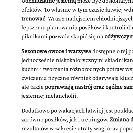
Odchudzanie jesienią
może być doskonałym
efektów. To właśnie w tym czasie łatwiej w
trenować
. Wraz z nadejściem chłodniejszych
lepszemu planowaniu posiłków i kontroli di
piknikami pozwala skupić się na
odżywczym
Sezonowe owoce i warzywa
dostępne o tej 
jednocześnie niskokalorycznymi składnikam
kuchni i tworzenia różnorodnych potraw wsp
ćwiczenia fizyczne również odgrywają kluc
ale także
poprawiają nastrój oraz ogólne sa
jesiennej melancholii.
Dodatkowo po wakacjach łatwiej jest poukła
zarówno posiłków, jak i treningów.
Zmiana d
rezultatów w zakresie utraty wagi oraz popr