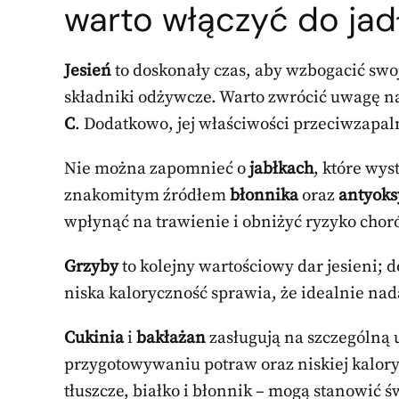
warto włączyć do jad
Jesień
to doskonały czas, aby wzbogacić swoj
składniki odżywcze. Warto zwrócić uwagę n
C
. Dodatkowo, jej właściwości przeciwzapal
Nie można zapomnieć o
jabłkach
, które wy
znakomitym źródłem
błonnika
oraz
antyok
wpłynąć na trawienie i obniżyć ryzyko chor
Grzyby
to kolejny wartościowy dar jesieni; 
niska kaloryczność sprawia, że idealnie nada
Cukinia
i
bakłażan
zasługują na szczególną 
przygotowywaniu potraw oraz niskiej kalor
tłuszcze, białko i błonnik – mogą stanowić 