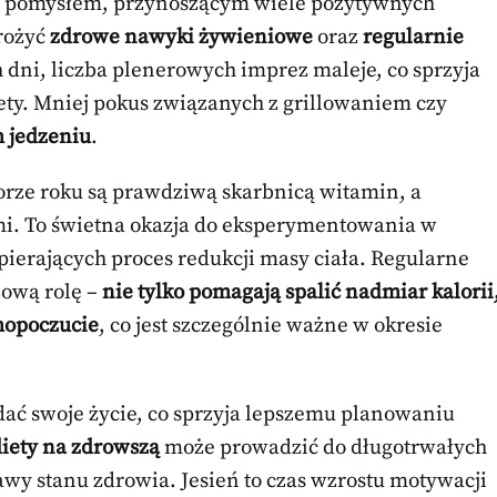
 pomysłem, przynoszącym wiele pozytywnych
drożyć
zdrowe nawyki żywieniowe
oraz
regularnie
 dni, liczba plenerowych imprez maleje, co sprzyja
ety. Mniej pokus związanych z grillowaniem czy
 jedzeniu
.
porze roku są prawdziwą skarbnicą witamin, a
i. To świetna okazja do eksperymentowania w
ierających proces redukcji masy ciała. Regularne
zową rolę –
nie tylko pomagają spalić nadmiar kalorii
mopoczucie
, co jest szczególnie ważne w okresie
dać swoje życie, co sprzyja lepszemu planowaniu
iety na zdrowszą
może prowadzić do długotrwałych
awy stanu zdrowia. Jesień to czas wzrostu motywacji