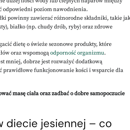
ie dużej ilości wody lub ciepłych naparów między
mać odpowiedni poziom nawodnienia.
iłki powinny zawierać różnorodne składniki, takie ja
y), białko (np. chudy drób, ryby) oraz zdrowe
gacić dietę o świeże sezonowe produkty, które
rałów oraz wspomogą
odporność organizmu
.
jest mniej, dobrze jest rozważyć dodatkową
 prawidłowe funkcjonowanie kości i wsparcie dla
kować masę ciała oraz zadbać o dobre samopoczucie
diecie jesiennej – co