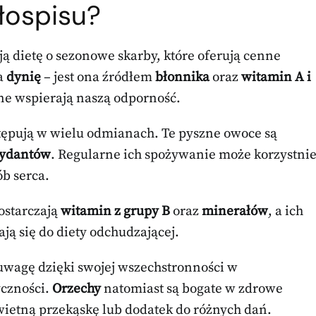
łospisu?
ą dietę o sezonowe skarby, które oferują cenne
a
dynię
– jest ona źródłem
błonnika
oraz
witamin A i
ne wspierają naszą odporność.
stępują w wielu odmianach. Te pyszne owoce są
sydantów
. Regularne ich spożywanie może korzystni
ób serca.
dostarczają
witamin z grupy B
oraz
minerałów
, a ich
ją się do diety odchudzającej.
uwagę dzięki swojej wszechstronności w
yczności.
Orzechy
natomiast są bogate w zdrowe
świetną przekąskę lub dodatek do różnych dań.