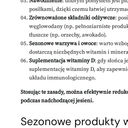
Nawodnienie
: dobrym pomysłem jest pic
posiłkami, dzięki czemu łatwiej utrzy
Zrównoważone składniki odżywcze
: pos
węglowodany (np. pełnoziarniste produkt
tłuszcze (np. orzechy, awokado).
Sezonowe warzywa i owoce
: warto wzbo
dostarczą niezbędnych witamin i mine
Suplementacja witaminy D
: gdy słońca 
suplementację witaminy D, aby zapewnić
układu immunologicznego.
Stosując te zasady, można efektywnie redu
podczas nadchodzącej jesieni.
Sezonowe produkty w 