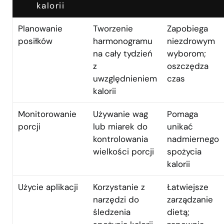
kalorii
Planowanie
Tworzenie
Zapobiega
posiłków
harmonogramu
niezdrowym
na cały tydzień
wyborom;
z
oszczędza
uwzględnieniem
czas
kalorii
Monitorowanie
Używanie wag
Pomaga
porcji
lub miarek do
unikać
kontrolowania
nadmiernego
wielkości porcji
spożycia
kalorii
Użycie aplikacji
Korzystanie z
Łatwiejsze
narzędzi do
zarządzanie
śledzenia
dietą;