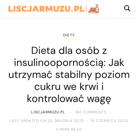
DIETY
Dieta dla osób z
insulinoopornością: Jak
utrzymać stabilny poziom
cukru we krwi i
kontrolować wagę
LISCJARMUZU.PL
NO COMMENTS
LAST UPDATED ON 25 GRUDNIA 2025
19 CZERWCA 2020
5 MINS READ