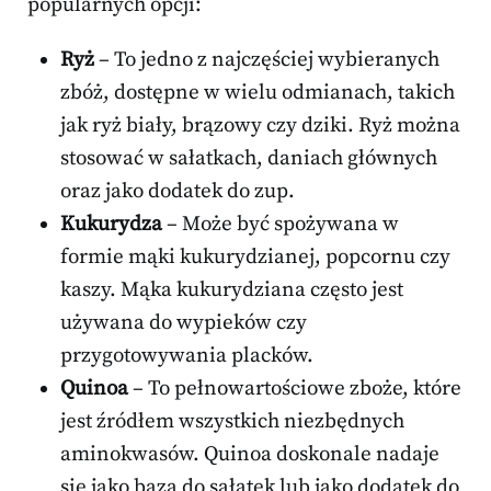
popularnych opcji:
Ryż
– To jedno z najczęściej wybieranych
zbóż, dostępne w wielu odmianach, takich
jak ryż biały, brązowy czy dziki. Ryż można
stosować w sałatkach, daniach głównych
oraz jako dodatek do zup.
Kukurydza
– Może być spożywana w
formie mąki kukurydzianej, popcornu czy
kaszy. Mąka kukurydziana często jest
używana do wypieków czy
przygotowywania placków.
Quinoa
– To pełnowartościowe zboże, które
jest źródłem wszystkich niezbędnych
aminokwasów. Quinoa doskonale nadaje
się jako baza do sałatek lub jako dodatek do