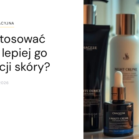
ACYJNA
stosować
lepiej go
ji skóry?
2026