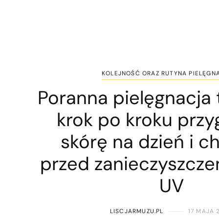
KOLEJNOŚĆ ORAZ RUTYNA PIELĘGN
Poranna pielęgnacja 
krok po kroku prz
skórę na dzień i ch
przed zanieczyszcze
UV
LISCJARMUZU.PL
17 MAJA 