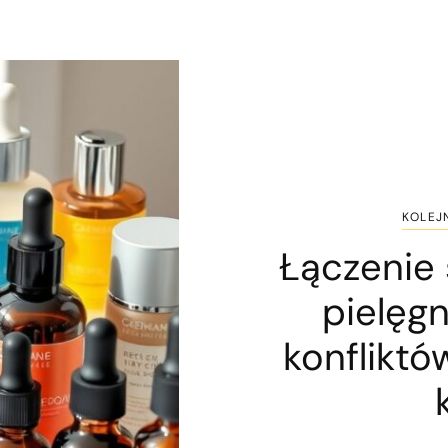
KOLEJ
Łączenie 
pielęgn
konfliktó