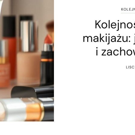
KOLEJ
Kolejno
makijażu:
i zach
LIS