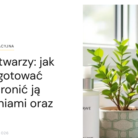
ACYJNA
twarzy: jak
ygotować
ronić ją
niami oraz
2026