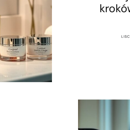
krokó
LIS